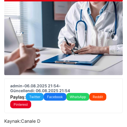
admin
•
06.08.2025 21:54
•
Güncellendi: 06.08.2025 21:54
Paylaş:
Twitter
Facebook
WhatsApp
Reddit
Pinterest
Kaynak:
Canale D