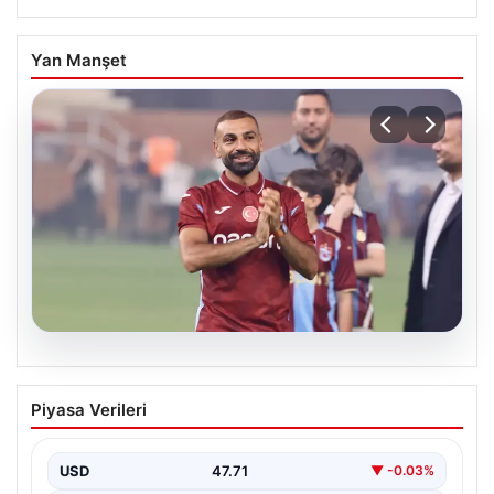
Yan Manşet
08.08.2026
Salah Göztepe maçında oynayacak mı?
Piyasa Verileri
Salah Göztepe maçında neden yok?
USD
47.71
▼ -0.03%