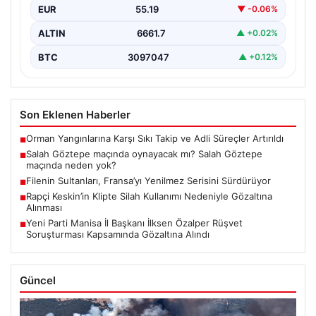
EUR
55.19
▼ -0.06%
ALTIN
6661.7
▲ +0.02%
BTC
3097047
▲ +0.12%
Son Eklenen Haberler
Orman Yangınlarına Karşı Sıkı Takip ve Adli Süreçler Artırıldı
■
Salah Göztepe maçında oynayacak mı? Salah Göztepe
■
maçında neden yok?
Filenin Sultanları, Fransa’yı Yenilmez Serisini Sürdürüyor
■
Rapçi Keskin’in Klipte Silah Kullanımı Nedeniyle Gözaltına
■
Alınması
Yeni Parti Manisa İl Başkanı İlksen Özalper Rüşvet
■
Soruşturması Kapsamında Gözaltına Alındı
Güncel