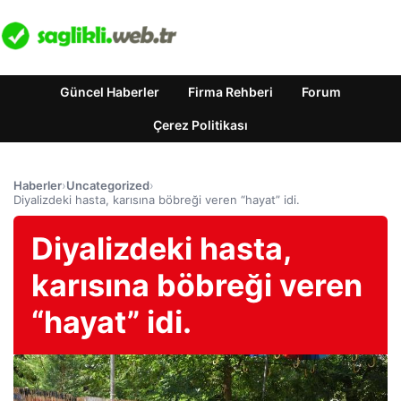
Güncel Haberler
Firma Rehberi
Forum
Çerez Politikası
Haberler
›
Uncategorized
›
Diyalizdeki hasta, karısına böbreği veren “hayat” idi.
Diyalizdeki hasta,
karısına böbreği veren
“hayat” idi.