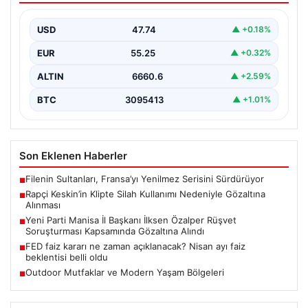
Sosyal medyada “Keskin” takma adıyla tanınan ünlü
rapçi Yüşa Keskin, son yaptığı müzik klibinde…
USD
47.74
▲ +0.18%
EUR
55.25
▲ +0.32%
ALTIN
6660.6
▲ +2.59%
BTC
3095413
▲ +1.01%
Son Eklenen Haberler
Filenin Sultanları, Fransa’yı Yenilmez Serisini Sürdürüyor
■
Rapçi Keskin’in Klipte Silah Kullanımı Nedeniyle Gözaltına
■
Alınması
Yeni Parti Manisa İl Başkanı İlksen Özalper Rüşvet
■
Soruşturması Kapsamında Gözaltına Alındı
FED faiz kararı ne zaman açıklanacak? Nisan ayı faiz
■
beklentisi belli oldu
Outdoor Mutfaklar ve Modern Yaşam Bölgeleri
■