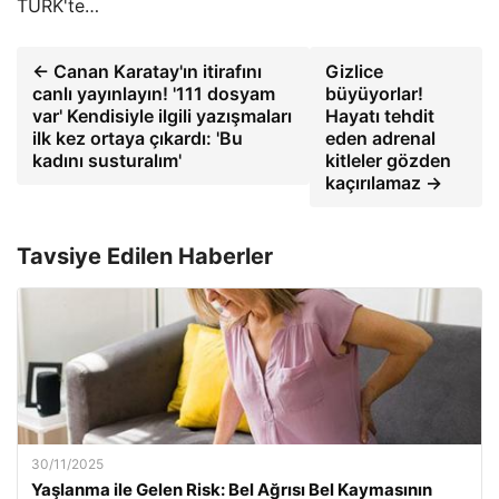
TÜRK'te…
← Canan Karatay'ın itirafını
Gizlice
canlı yayınlayın! '111 dosyam
büyüyorlar!
var' Kendisiyle ilgili yazışmaları
Hayatı tehdit
ilk kez ortaya çıkardı: 'Bu
eden adrenal
kadını susturalım'
kitleler gözden
kaçırılamaz →
Tavsiye Edilen Haberler
30/11/2025
Yaşlanma ile Gelen Risk: Bel Ağrısı Bel Kaymasının