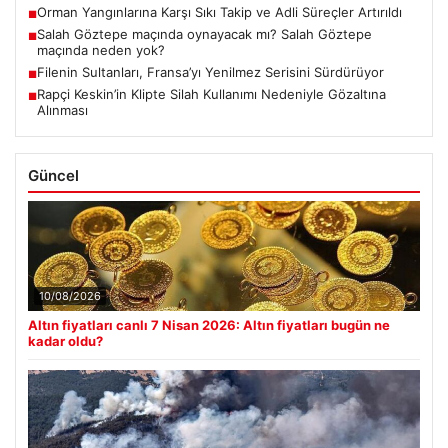
Orman Yangınlarına Karşı Sıkı Takip ve Adli Süreçler Artırıldı
■
Salah Göztepe maçında oynayacak mı? Salah Göztepe
■
maçında neden yok?
Filenin Sultanları, Fransa’yı Yenilmez Serisini Sürdürüyor
■
Rapçi Keskin’in Klipte Silah Kullanımı Nedeniyle Gözaltına
■
Alınması
Güncel
10/08/2026
Altın fiyatları canlı 7 Nisan 2026: Altın fiyatları bugün ne
kadar oldu?