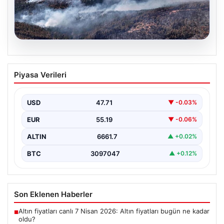
09.08.2026
Orman Yangınlarına Karşı Sıkı Takip ve
Piyasa Verileri
Adli Süreçler Artırıldı
Son dönemde yaşanan orman yangınlarının sayısı hızla
artarken, devlet kurumları ve yargı organları bu…
USD
47.71
▼ -0.03%
EUR
55.19
▼ -0.06%
ALTIN
6661.7
▲ +0.02%
BTC
3097047
▲ +0.12%
Son Eklenen Haberler
Altın fiyatları canlı 7 Nisan 2026: Altın fiyatları bugün ne kadar
■
oldu?