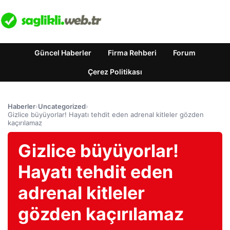
Güncel Haberler
Firma Rehberi
Forum
Çerez Politikası
Haberler
›
Uncategorized
›
Gizlice büyüyorlar! Hayatı tehdit eden adrenal kitleler gözden
kaçırılamaz
Gizlice büyüyorlar!
Hayatı tehdit eden
adrenal kitleler
gözden kaçırılamaz