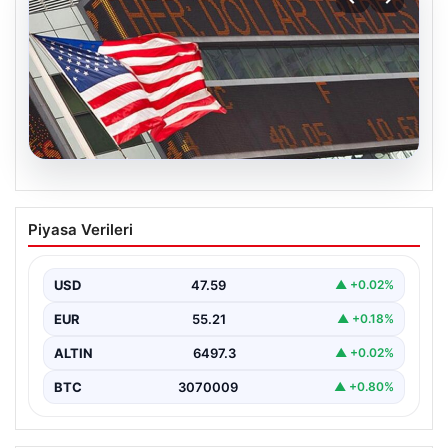
05.08.2026
FED faiz kararı ne zaman açıklanacak?
Piyasa Verileri
Nisan ayı faiz beklentisi belli oldu
USD
47.59
▲ +0.02%
EUR
55.21
▲ +0.18%
ALTIN
6497.3
▲ +0.02%
BTC
3070009
▲ +0.80%