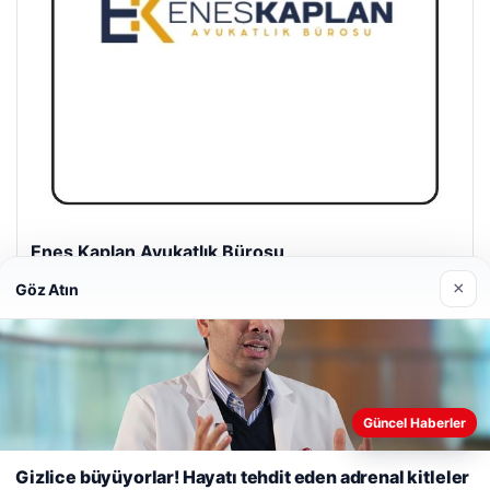
Enes Kaplan Avukatlık Bürosu
28/04/2026
×
Göz Atın
Güncel Haberler
Web sitemizi nasıl kullandığınızı daha iyi anlayabilmek,
© 2026 Sağlık Haberleri
deneyiminizi kişiselleştirmek ve geliştirmek amacıyla çerezler
Gizlice büyüyorlar! Hayatı tehdit eden adrenal kitleler
kullanıyoruz.
Çerez Politikamız