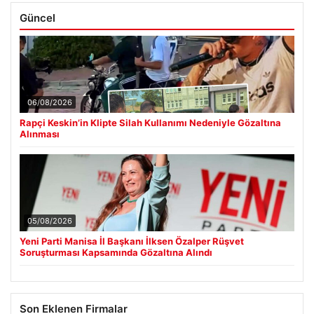
Güncel
06/08/2026
Rapçi Keskin’in Klipte Silah Kullanımı Nedeniyle Gözaltına
Alınması
05/08/2026
Yeni Parti Manisa İl Başkanı İlksen Özalper Rüşvet
Soruşturması Kapsamında Gözaltına Alındı
Son Eklenen Firmalar