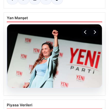
Yan Manşet
05.08.2026
Yeni Parti Manisa İl Başkanı İlksen
Piyasa Verileri
Özalper Rüşvet Soruşturması