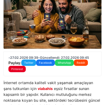
•
27.02.2026 09:39
•
Güncellendi: 27.02.2026 09:45
Paylaş:
Twitter
Facebook
WhatsApp
Reddit
Pinterest
İnternet ortamda kaliteli vakit yaşamak amaçlayan
şans tutkunları için
viabahis
eşsiz fırsatlar sunan
kapsamlı bir yapıdır. Kullanıcı mutluluğunu merkez
noktasına koyan bu site, sektördeki tecrübesini güncel