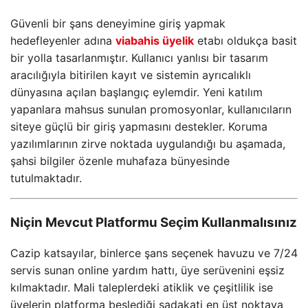
Güvenli bir şans deneyimine giriş yapmak
hedefleyenler adına
viabahis üyelik
etabı oldukça basit
bir yolla tasarlanmıştır. Kullanıcı yanlısı bir tasarım
aracılığıyla bitirilen kayıt ve sistemin ayrıcalıklı
dünyasına açılan başlangıç eylemdir. Yeni katılım
yapanlara mahsus sunulan promosyonlar, kullanıcıların
siteye güçlü bir giriş yapmasını destekler. Koruma
yazılımlarının zirve noktada uygulandığı bu aşamada,
şahsi bilgiler özenle muhafaza bünyesinde
tutulmaktadır.
Niçin Mevcut Platformu Seçim Kullanmalısınız
Cazip katsayılar, binlerce şans seçenek havuzu ve 7/24
servis sunan online yardım hattı, üye serüvenini eşsiz
kılmaktadır. Mali taleplerdeki atiklik ve çeşitlilik ise
üyelerin platforma beslediği sadakati en üst noktaya