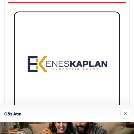
×
Göz Atın
Enes Kaplan Avukatlık Bürosu