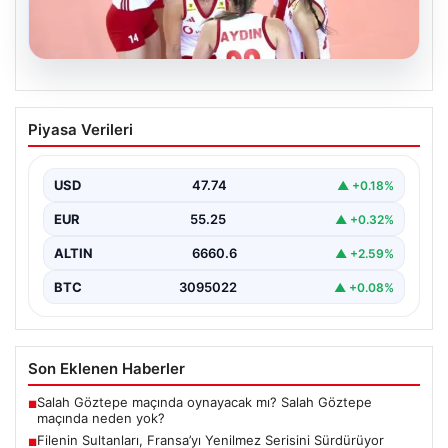
07.08.2026
Filenin Sultanları, Fransa’yı Yenilmez
Piyasa Verileri
Serisini Sürdürüyor
Türk kadın voleybol milli takımı, Avrupa Şampiyonası
öncesinde yaptığı hazırlık maçlarında gösterdiği üstün
USD
47.74
▲ +0.18%
performansla…
EUR
55.25
▲ +0.32%
ALTIN
6660.6
▲ +2.59%
BTC
3095022
▲ +0.08%
Son Eklenen Haberler
Salah Göztepe maçında oynayacak mı? Salah Göztepe
■
maçında neden yok?
Filenin Sultanları, Fransa’yı Yenilmez Serisini Sürdürüyor
■