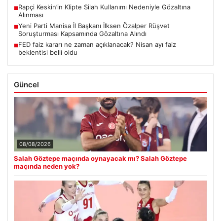
Rapçi Keskin’in Klipte Silah Kullanımı Nedeniyle Gözaltına
■
Alınması
Yeni Parti Manisa İl Başkanı İlksen Özalper Rüşvet
■
Soruşturması Kapsamında Gözaltına Alındı
FED faiz kararı ne zaman açıklanacak? Nisan ayı faiz
■
beklentisi belli oldu
Güncel
08/08/2026
Salah Göztepe maçında oynayacak mı? Salah Göztepe
maçında neden yok?