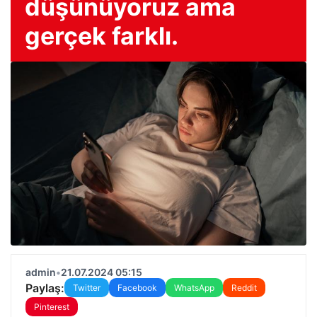
düşünüyoruz ama
gerçek farklı.
admin
•
21.07.2024 05:15
Paylaş:
Twitter
Facebook
WhatsApp
Reddit
Pinterest