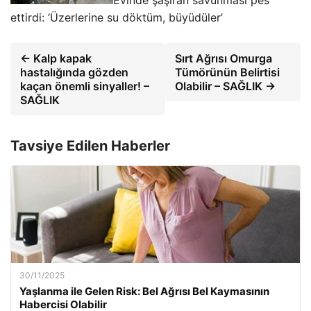
Evinde şaşıran savunması pes
ettirdi: ‘Üzerlerine su döktüm, büyüdüler’
← Kalp kapak
Sırt Ağrısı Omurga
hastalığında gözden
Tümörünün Belirtisi
kaçan önemli sinyaller! –
Olabilir – SAĞLIK →
SAĞLIK
Tavsiye Edilen Haberler
30/11/2025
Yaşlanma ile Gelen Risk: Bel Ağrısı Bel Kaymasının
Habercisi Olabilir