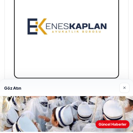
×
Göz Atın
Enes Kaplan Avukatlık Bürosu
28/04/2026
Web sitemizi nasıl kullandığınızı daha iyi anlayabilmek,
Güncel Haberler
deneyiminizi kişiselleştirmek ve geliştirmek amacıyla çerezler