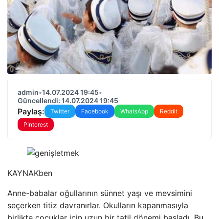
admin
•
14.07.2024 19:45
•
Güncellendi: 14.07.2024 19:45
Paylaş:
Twitter
Facebook
WhatsApp
Reddit
Pinterest
KAYNAK
ben
Anne-babalar oğullarının sünnet yaşı ve mevsimini
seçerken titiz davranırlar. Okulların kapanmasıyla
birlikte çocuklar için uzun bir tatil dönemi başladı. Bu