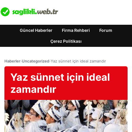
Güncel Haberler
Firma Rehberi
Forum
Çerez Politikası
Haberler
›
Uncategorized
›
Yaz sünnet için ideal zamandır
Yaz sünnet için ideal
zamandır