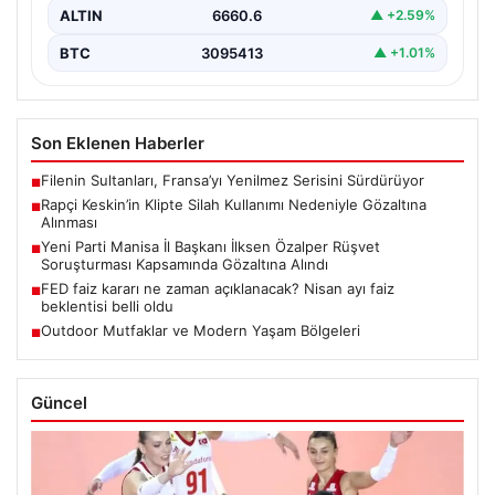
ALTIN
6660.6
▲ +2.59%
BTC
3095413
▲ +1.01%
Son Eklenen Haberler
Filenin Sultanları, Fransa’yı Yenilmez Serisini Sürdürüyor
■
Rapçi Keskin’in Klipte Silah Kullanımı Nedeniyle Gözaltına
■
Alınması
Yeni Parti Manisa İl Başkanı İlksen Özalper Rüşvet
■
Soruşturması Kapsamında Gözaltına Alındı
FED faiz kararı ne zaman açıklanacak? Nisan ayı faiz
■
beklentisi belli oldu
Outdoor Mutfaklar ve Modern Yaşam Bölgeleri
■
Güncel