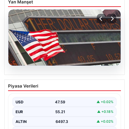
Yan Manşet
05.08.2026
FED faiz kararı ne zaman açıklanacak?
Piyasa Verileri
Nisan ayı faiz beklentisi belli oldu
USD
47.59
▲ +0.02%
EUR
55.21
▲ +0.18%
ALTIN
6497.3
▲ +0.02%