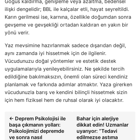
Göğüs kaldırma, genişleme veya azaltma, bedensel
ilişki dengelidir; BBL ile kalçalar etli, hayat seyreltildi.
Karın gerilmesi ise, karnına, özellikle doğumdan sonra
gevşeme ve gevşekliği ortadan kaldıran en yakın bir
yönü verir.
Yaz mevsimine hazırlanmak sadece dışarıdan değil,
aynı zamanda iyi hissetmek için de ilgilenir.
Vücudunuzu doğal yöntemler ve estetik destek
uygulamalarıyla yenileyebilirsiniz. Ne şekilde tercih
edildiğine bakılmaksızın, önemli olan süreci kendiniz
planlamak ve farkında adımlar atmaktır. Yaza girerken
vücudunuzla barış ve kendini bilinçli hissetmek sizin
için hem fiziksel hem de ruhsal olarak iyi olacaktır.
← Deprem Psikolojisi ile
Bahar için alerjiye
başa çıkmanın yolları:
dikkat edin! Uzmanlar
Psikolojimizi depremde
uyarıyor: “Tedavi
ve sonra nasıl
edilmezse astıma