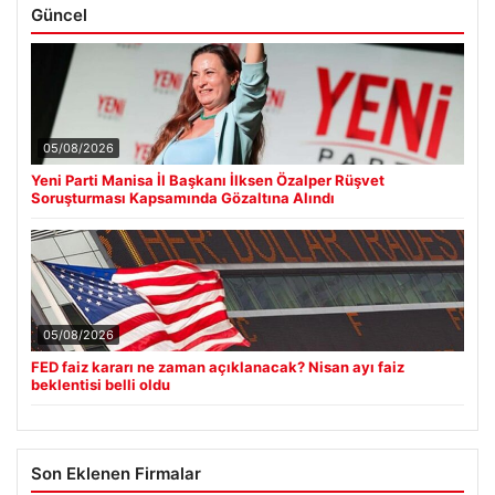
Güncel
05/08/2026
Yeni Parti Manisa İl Başkanı İlksen Özalper Rüşvet
Soruşturması Kapsamında Gözaltına Alındı
05/08/2026
FED faiz kararı ne zaman açıklanacak? Nisan ayı faiz
beklentisi belli oldu
Son Eklenen Firmalar