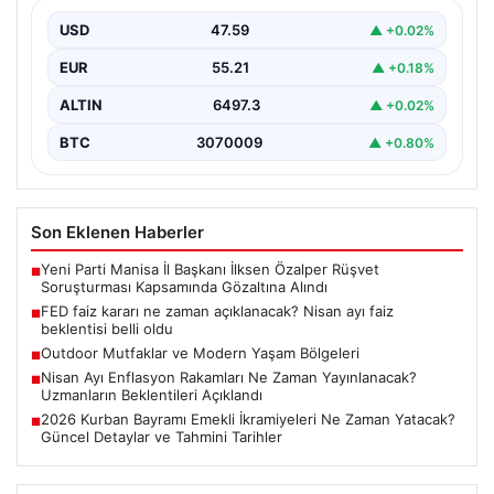
USD
47.59
▲ +0.02%
EUR
55.21
▲ +0.18%
ALTIN
6497.3
▲ +0.02%
BTC
3070009
▲ +0.80%
Son Eklenen Haberler
Yeni Parti Manisa İl Başkanı İlksen Özalper Rüşvet
■
Soruşturması Kapsamında Gözaltına Alındı
FED faiz kararı ne zaman açıklanacak? Nisan ayı faiz
■
beklentisi belli oldu
Outdoor Mutfaklar ve Modern Yaşam Bölgeleri
■
Nisan Ayı Enflasyon Rakamları Ne Zaman Yayınlanacak?
■
Uzmanların Beklentileri Açıklandı
2026 Kurban Bayramı Emekli İkramiyeleri Ne Zaman Yatacak?
■
Güncel Detaylar ve Tahmini Tarihler