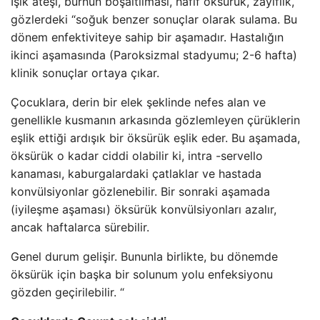
Işık ateşi, burnun boşaltılması, hafif öksürük, zayıflık,
gözlerdeki “soğuk benzer sonuçlar olarak sulama. Bu
dönem enfektiviteye sahip bir aşamadır. Hastalığın
ikinci aşamasında (Paroksizmal stadyumu; 2-6 hafta)
klinik sonuçlar ortaya çıkar.
Çocuklara, derin bir elek şeklinde nefes alan ve
genellikle kusmanın arkasında gözlemleyen çürüklerin
eşlik ettiği ardışık bir öksürük eşlik eder. Bu aşamada,
öksürük o kadar ciddi olabilir ki, intra -servello
kanaması, kaburgalardaki çatlaklar ve hastada
konvülsiyonlar gözlenebilir. Bir sonraki aşamada
(iyileşme aşaması) öksürük konvülsiyonları azalır,
ancak haftalarca sürebilir.
Genel durum gelişir. Bununla birlikte, bu dönemde
öksürük için başka bir solunum yolu enfeksiyonu
gözden geçirilebilir. “