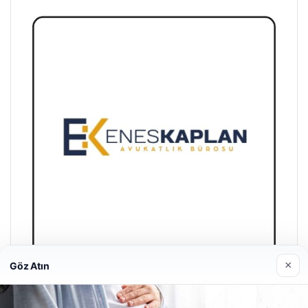
×
Göz Atın
Enes Kaplan Avukatlık Bürosu
28/04/2026