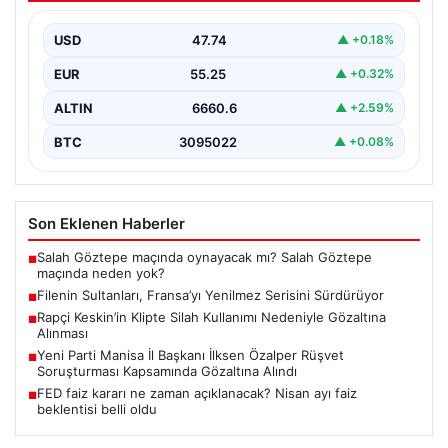
Türk kadın voleybol milli takımı, Avrupa Şampiyonası
öncesinde yaptığı hazırlık maçlarında gösterdiği üstün
USD
47.74
▲ +0.18%
performansla…
EUR
55.25
▲ +0.32%
ALTIN
6660.6
▲ +2.59%
BTC
3095022
▲ +0.08%
Son Eklenen Haberler
Salah Göztepe maçında oynayacak mı? Salah Göztepe
■
maçında neden yok?
Filenin Sultanları, Fransa’yı Yenilmez Serisini Sürdürüyor
■
Rapçi Keskin’in Klipte Silah Kullanımı Nedeniyle Gözaltına
■
Alınması
Yeni Parti Manisa İl Başkanı İlksen Özalper Rüşvet
■
Soruşturması Kapsamında Gözaltına Alındı
FED faiz kararı ne zaman açıklanacak? Nisan ayı faiz
■
beklentisi belli oldu