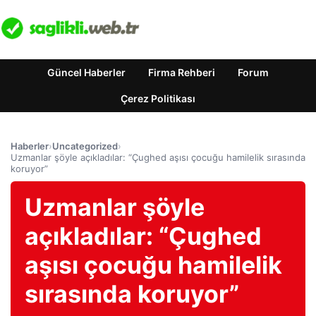
Güncel Haberler
Firma Rehberi
Forum
Çerez Politikası
Haberler
›
Uncategorized
›
Uzmanlar şöyle açıkladılar: “Çughed aşısı çocuğu hamilelik sırasında
koruyor”
Uzmanlar şöyle
açıkladılar: “Çughed
aşısı çocuğu hamilelik
sırasında koruyor”