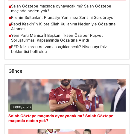
Salah Göztepe maçında oynayacak mı? Salah Göztepe
■
maçında neden yok?
Filenin Sultanları, Fransa’yı Yenilmez Serisini Sürdürüyor
■
Rapçi Keskin’in Klipte Silah Kullanımı Nedeniyle Gözaltına
■
Alınması
Yeni Parti Manisa İl Başkanı İlksen Özalper Rüşvet
■
Soruşturması Kapsamında Gözaltına Alındı
FED faiz kararı ne zaman açıklanacak? Nisan ayı faiz
■
beklentisi belli oldu
Güncel
08/08/2026
Salah Göztepe maçında oynayacak mı? Salah Göztepe
maçında neden yok?