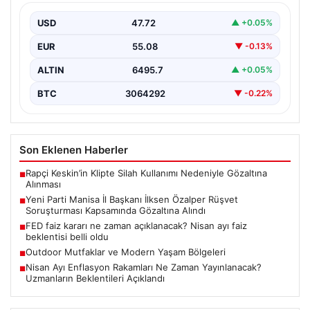
Kapsamında Gözaltına Alındı
USD
47.72
▲ +0.05%
Manisa’da devam eden rüşvet soruşturması önemli bir
gelişmeyle genişledi. Yeni Parti Manisa İl Başkanı…
EUR
55.08
▼ -0.13%
ALTIN
6495.7
▲ +0.05%
BTC
3064292
▼ -0.22%
Son Eklenen Haberler
Rapçi Keskin’in Klipte Silah Kullanımı Nedeniyle Gözaltına
■
Alınması
Yeni Parti Manisa İl Başkanı İlksen Özalper Rüşvet
■
Soruşturması Kapsamında Gözaltına Alındı
FED faiz kararı ne zaman açıklanacak? Nisan ayı faiz
■
beklentisi belli oldu
Outdoor Mutfaklar ve Modern Yaşam Bölgeleri
■
Nisan Ayı Enflasyon Rakamları Ne Zaman Yayınlanacak?
■
Uzmanların Beklentileri Açıklandı