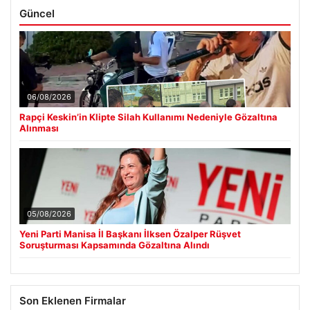
Güncel
06/08/2026
Rapçi Keskin’in Klipte Silah Kullanımı Nedeniyle Gözaltına
Alınması
05/08/2026
Yeni Parti Manisa İl Başkanı İlksen Özalper Rüşvet
Soruşturması Kapsamında Gözaltına Alındı
Son Eklenen Firmalar