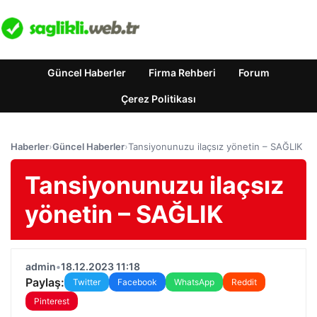
Güncel Haberler
Firma Rehberi
Forum
Çerez Politikası
Haberler
›
Güncel Haberler
›
Tansiyonunuzu ilaçsız yönetin – SAĞLIK
Tansiyonunuzu ilaçsız
yönetin – SAĞLIK
admin
•
18.12.2023 11:18
Paylaş:
Twitter
Facebook
WhatsApp
Reddit
Pinterest