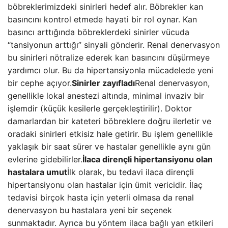
böbreklerimizdeki sinirleri hedef alır. Böbrekler kan
basıncını kontrol etmede hayati bir rol oynar. Kan
basıncı arttığında böbreklerdeki sinirler vücuda
“tansiyonun arttığı” sinyali gönderir. Renal denervasyon
bu sinirleri nötralize ederek kan basıncını düşürmeye
yardımcı olur. Bu da hipertansiyonla mücadelede yeni
bir cephe açıyor.
Sinirler zayıfladı
Renal denervasyon,
genellikle lokal anestezi altında, minimal invaziv bir
işlemdir (küçük kesilerle gerçekleştirilir). Doktor
damarlardan bir kateteri böbreklere doğru ilerletir ve
oradaki sinirleri etkisiz hale getirir. Bu işlem genellikle
yaklaşık bir saat sürer ve hastalar genellikle aynı gün
evlerine gidebilirler.
İlaca dirençli hipertansiyonu olan
hastalara umut
İlk olarak, bu tedavi ilaca dirençli
hipertansiyonu olan hastalar için ümit vericidir. İlaç
tedavisi birçok hasta için yeterli olmasa da renal
denervasyon bu hastalara yeni bir seçenek
sunmaktadır. Ayrıca bu yöntem ilaca bağlı yan etkileri