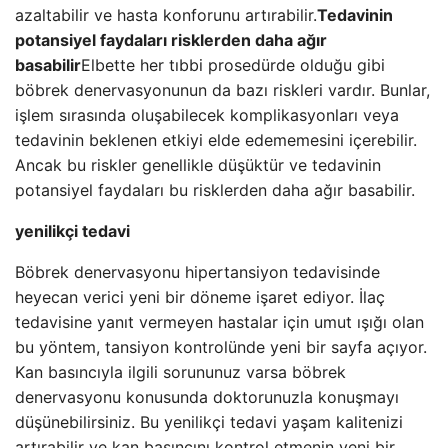
azaltabilir ve hasta konforunu artırabilir.
Tedavinin
potansiyel faydaları risklerden daha ağır
basabilir
Elbette her tıbbi prosedürde olduğu gibi
böbrek denervasyonunun da bazı riskleri vardır. Bunlar,
işlem sırasında oluşabilecek komplikasyonları veya
tedavinin beklenen etkiyi elde edememesini içerebilir.
Ancak bu riskler genellikle düşüktür ve tedavinin
potansiyel faydaları bu risklerden daha ağır basabilir.
yenilikçi tedavi
Böbrek denervasyonu hipertansiyon tedavisinde
heyecan verici yeni bir döneme işaret ediyor. İlaç
tedavisine yanıt vermeyen hastalar için umut ışığı olan
bu yöntem, tansiyon kontrolünde yeni bir sayfa açıyor.
Kan basıncıyla ilgili sorununuz varsa böbrek
denervasyonu konusunda doktorunuzla konuşmayı
düşünebilirsiniz. Bu yenilikçi tedavi yaşam kalitenizi
artırabilir ve kan basıncını kontrol etmenin yeni bir