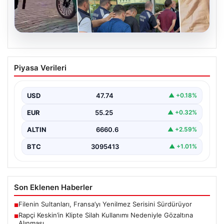
06.08.2026
Rapçi Keskin’in Klipte Silah Kullanımı
Piyasa Verileri
Nedeniyle Gözaltına Alınması
Sosyal medyada “Keskin” takma adıyla tanınan ünlü
rapçi Yüşa Keskin, son yaptığı müzik klibinde…
USD
47.74
▲ +0.18%
EUR
55.25
▲ +0.32%
ALTIN
6660.6
▲ +2.59%
BTC
3095413
▲ +1.01%
Son Eklenen Haberler
Filenin Sultanları, Fransa’yı Yenilmez Serisini Sürdürüyor
■
Rapçi Keskin’in Klipte Silah Kullanımı Nedeniyle Gözaltına
■
Alınması