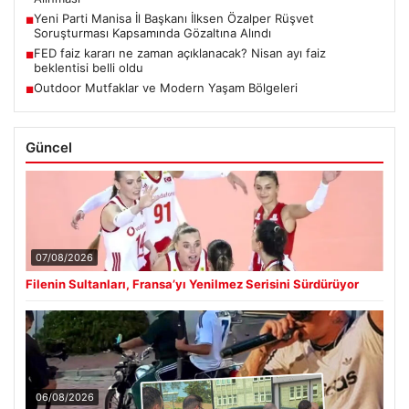
Yeni Parti Manisa İl Başkanı İlksen Özalper Rüşvet
■
Soruşturması Kapsamında Gözaltına Alındı
FED faiz kararı ne zaman açıklanacak? Nisan ayı faiz
■
beklentisi belli oldu
Outdoor Mutfaklar ve Modern Yaşam Bölgeleri
■
Güncel
07/08/2026
Filenin Sultanları, Fransa’yı Yenilmez Serisini Sürdürüyor
06/08/2026