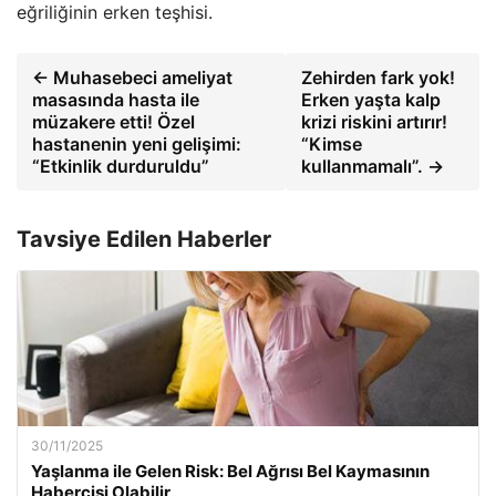
eğriliğinin erken teşhisi.
← Muhasebeci ameliyat
Zehirden fark yok!
masasında hasta ile
Erken yaşta kalp
müzakere etti! Özel
krizi riskini artırır!
hastanenin yeni gelişimi:
“Kimse
“Etkinlik durduruldu”
kullanmamalı”. →
Tavsiye Edilen Haberler
30/11/2025
Yaşlanma ile Gelen Risk: Bel Ağrısı Bel Kaymasının
Habercisi Olabilir