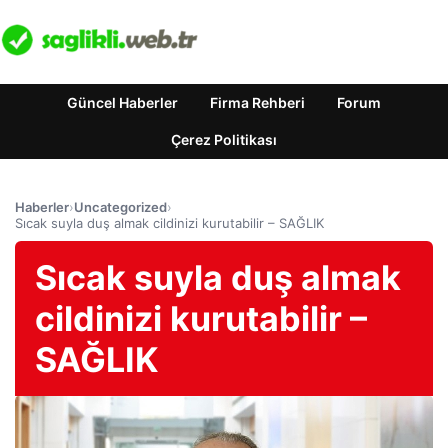
Güncel Haberler
Firma Rehberi
Forum
Çerez Politikası
Haberler
›
Uncategorized
›
Sıcak suyla duş almak cildinizi kurutabilir – SAĞLIK
Sıcak suyla duş almak
cildinizi kurutabilir –
SAĞLIK