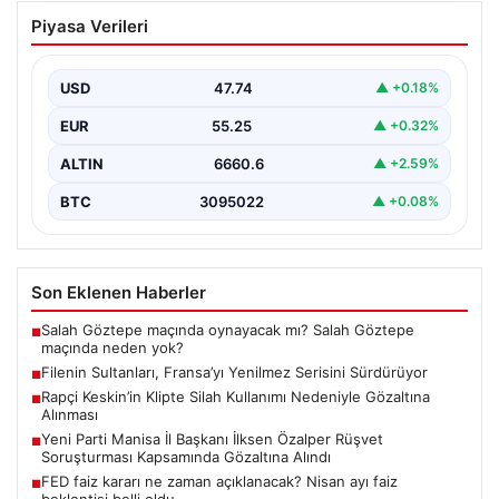
Filenin Sultanları, Fransa’yı Yenilmez
Piyasa Verileri
Serisini Sürdürüyor
Türk kadın voleybol milli takımı, Avrupa Şampiyonası
öncesinde yaptığı hazırlık maçlarında gösterdiği üstün
USD
47.74
▲ +0.18%
performansla…
EUR
55.25
▲ +0.32%
ALTIN
6660.6
▲ +2.59%
BTC
3095022
▲ +0.08%
Son Eklenen Haberler
Salah Göztepe maçında oynayacak mı? Salah Göztepe
■
maçında neden yok?
Filenin Sultanları, Fransa’yı Yenilmez Serisini Sürdürüyor
■
Rapçi Keskin’in Klipte Silah Kullanımı Nedeniyle Gözaltına
■
Alınması
Yeni Parti Manisa İl Başkanı İlksen Özalper Rüşvet
■
Soruşturması Kapsamında Gözaltına Alındı
FED faiz kararı ne zaman açıklanacak? Nisan ayı faiz
■
beklentisi belli oldu