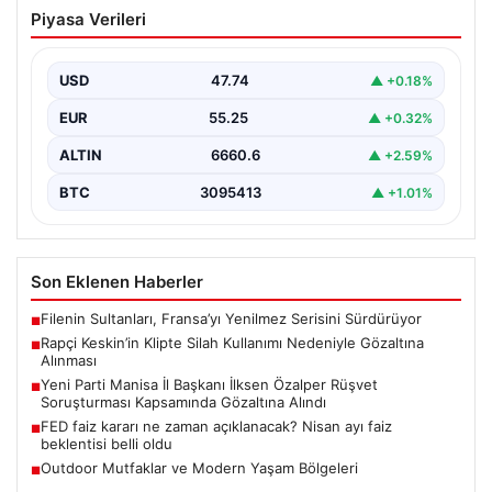
Rapçi Keskin’in Klipte Silah Kullanımı
Piyasa Verileri
Nedeniyle Gözaltına Alınması
Sosyal medyada “Keskin” takma adıyla tanınan ünlü
rapçi Yüşa Keskin, son yaptığı müzik klibinde…
USD
47.74
▲ +0.18%
EUR
55.25
▲ +0.32%
ALTIN
6660.6
▲ +2.59%
BTC
3095413
▲ +1.01%
Son Eklenen Haberler
Filenin Sultanları, Fransa’yı Yenilmez Serisini Sürdürüyor
■
Rapçi Keskin’in Klipte Silah Kullanımı Nedeniyle Gözaltına
■
Alınması
Yeni Parti Manisa İl Başkanı İlksen Özalper Rüşvet
■
Soruşturması Kapsamında Gözaltına Alındı
FED faiz kararı ne zaman açıklanacak? Nisan ayı faiz
■
beklentisi belli oldu
Outdoor Mutfaklar ve Modern Yaşam Bölgeleri
■