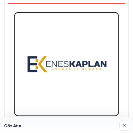
×
Göz Atın
Enes Kaplan Avukatlık Bürosu