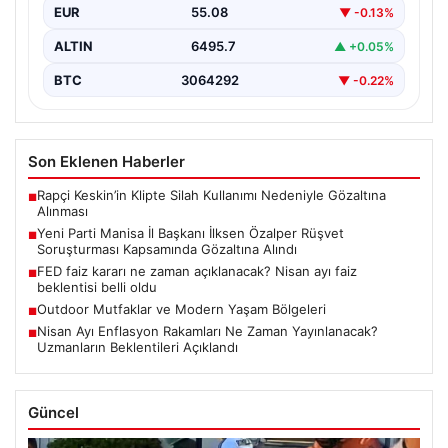
EUR
55.08
▼ -0.13%
ALTIN
6495.7
▲ +0.05%
BTC
3064292
▼ -0.22%
Son Eklenen Haberler
Rapçi Keskin’in Klipte Silah Kullanımı Nedeniyle Gözaltına
■
Alınması
Yeni Parti Manisa İl Başkanı İlksen Özalper Rüşvet
■
Soruşturması Kapsamında Gözaltına Alındı
FED faiz kararı ne zaman açıklanacak? Nisan ayı faiz
■
beklentisi belli oldu
Outdoor Mutfaklar ve Modern Yaşam Bölgeleri
■
Nisan Ayı Enflasyon Rakamları Ne Zaman Yayınlanacak?
■
Uzmanların Beklentileri Açıklandı
Güncel