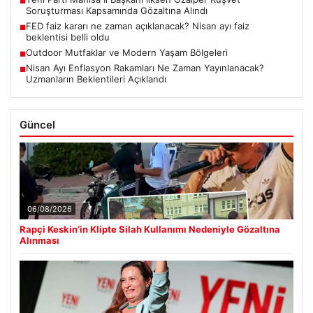
■
Soruşturması Kapsamında Gözaltına Alındı
FED faiz kararı ne zaman açıklanacak? Nisan ayı faiz
■
beklentisi belli oldu
Outdoor Mutfaklar ve Modern Yaşam Bölgeleri
■
Nisan Ayı Enflasyon Rakamları Ne Zaman Yayınlanacak?
■
Uzmanların Beklentileri Açıklandı
Güncel
06/08/2026
Rapçi Keskin’in Klipte Silah Kullanımı Nedeniyle Gözaltına
Alınması