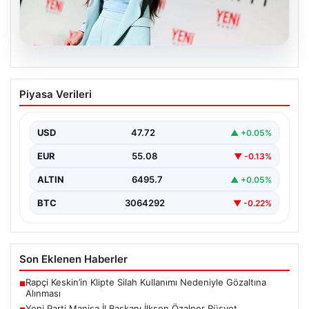
05.08.2026
Yeni Parti Manisa İl Başkanı İlksen
Piyasa Verileri
Özalper Rüşvet Soruşturması
Kapsamında Gözaltına Alındı
USD
47.72
▲ +0.05%
Manisa’da devam eden rüşvet soruşturması önemli bir
gelişmeyle genişledi. Yeni Parti Manisa İl Başkanı…
EUR
55.08
▼ -0.13%
ALTIN
6495.7
▲ +0.05%
BTC
3064292
▼ -0.22%
Son Eklenen Haberler
Rapçi Keskin’in Klipte Silah Kullanımı Nedeniyle Gözaltına
■
Alınması
Yeni Parti Manisa İl Başkanı İlksen Özalper Rüşvet