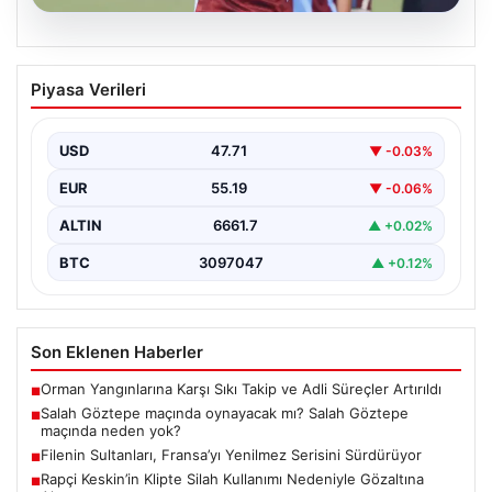
08.08.2026
Salah Göztepe maçında oynayacak mı?
Piyasa Verileri
Salah Göztepe maçında neden yok?
USD
47.71
▼ -0.03%
EUR
55.19
▼ -0.06%
ALTIN
6661.7
▲ +0.02%
BTC
3097047
▲ +0.12%
Son Eklenen Haberler
Orman Yangınlarına Karşı Sıkı Takip ve Adli Süreçler Artırıldı
■
Salah Göztepe maçında oynayacak mı? Salah Göztepe
■
maçında neden yok?
Filenin Sultanları, Fransa’yı Yenilmez Serisini Sürdürüyor
■
Rapçi Keskin’in Klipte Silah Kullanımı Nedeniyle Gözaltına
■