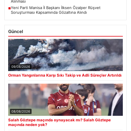
Alınması
Yeni Parti Manisa İl Başkanı İlksen Özalper Rüşvet
■
Soruşturması Kapsamında Gözaltına Alındı
Güncel
09/08/2026
Orman Yangınlarına Karşı Sıkı Takip ve Adli Süreçler Artırıldı
08/08/2026
Salah Göztepe maçında oynayacak mı? Salah Göztepe
maçında neden yok?