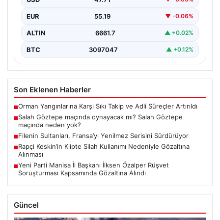
EUR
55.19
▼ -0.06%
ALTIN
6661.7
▲ +0.02%
BTC
3097047
▲ +0.12%
Son Eklenen Haberler
Orman Yangınlarına Karşı Sıkı Takip ve Adli Süreçler Artırıldı
■
Salah Göztepe maçında oynayacak mı? Salah Göztepe
■
maçında neden yok?
Filenin Sultanları, Fransa’yı Yenilmez Serisini Sürdürüyor
■
Rapçi Keskin’in Klipte Silah Kullanımı Nedeniyle Gözaltına
■
Alınması
Yeni Parti Manisa İl Başkanı İlksen Özalper Rüşvet
■
Soruşturması Kapsamında Gözaltına Alındı
Güncel