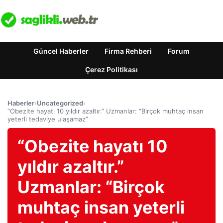
Güncel Haberler
Firma Rehberi
Forum
Çerez Politikası
Haberler
›
Uncategorized
›
“Obezite hayatı 10 yıldır azaltır.” Uzmanlar: “Birçok muhtaç insan
yeterli tedaviye ulaşamaz”
“Obezite hayatı 10
yıldır azaltır.”
Uzmanlar: “Birçok
muhtaç insan yeterli