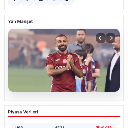
Yan Manşet
08.08.2026
Salah Göztepe maçında oynayacak mı?
Piyasa Verileri
Salah Göztepe maçında neden yok?
USD
47.71
▼ -0.03%