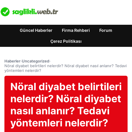
Güncel Haberler
Firma Rehberi
Forum
Çerez Politikası
Haberler
›
Uncategorized
›
Nöral diyabet belirtileri nelerdir? Nöral diyabet nasıl anlanır? Tedavi
yöntemleri nelerdir?
Nöral diyabet belirtileri
nelerdir? Nöral diyabet
nasıl anlanır? Tedavi
yöntemleri nelerdir?