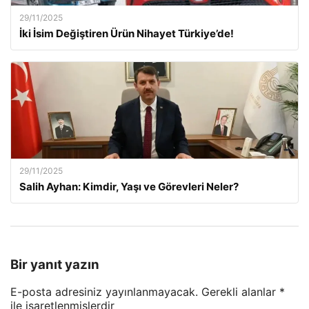
29/11/2025
İki İsim Değiştiren Ürün Nihayet Türkiye’de!
29/11/2025
Salih Ayhan: Kimdir, Yaşı ve Görevleri Neler?
Bir yanıt yazın
E-posta adresiniz yayınlanmayacak.
Gerekli alanlar
*
ile işaretlenmişlerdir