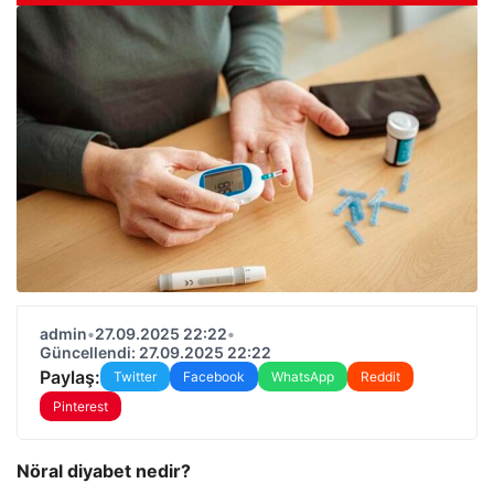
admin
•
27.09.2025 22:22
•
Güncellendi: 27.09.2025 22:22
Paylaş:
Twitter
Facebook
WhatsApp
Reddit
Pinterest
Nöral diyabet nedir?