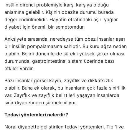
insülin direnci problemiyle karşı karşıya olduğu
anlamına gelebilir. Kişinin obezite durumu burada
değerlendirilmelidir. Hayatın etrafındaki aşırı yağlar
diyabet için önemli bir semptomdur.
Anksiyete sırasında, neredeyse tüm obez insanlar aşırı
bir insülin pompalamasına sahiptir. Bu kuru ağza neden
olabilir. Belirli dönemlerde sürekli yüksek şeker olması
durumunda, gastrointestinal sistem üzerinde bazı
etkiler vardır.
Bazı insanlar görsel kayıp, zayıflık ve dikkatsizlik
olabilir. Buna ek olarak, bu insanların çok fazla sinirlilik
var. Zayıflık ve zayıflık belirtileri yaşayan insanlarda
sinir diyabetinden şüpheleniliyor.
Tedavi yöntemleri nelerdir?
Nöral diyabette geliştirilen tedavi yöntemleri. Tip 1 ve