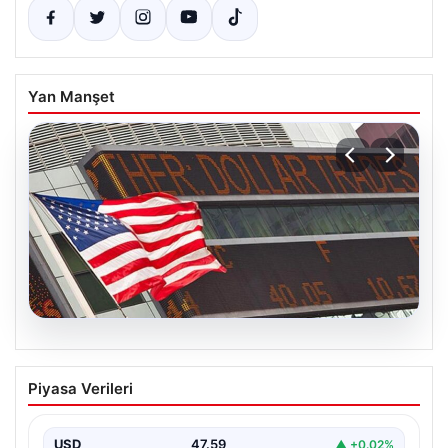
Yan Manşet
05.08.2026
FED faiz kararı ne zaman açıklanacak?
Piyasa Verileri
Nisan ayı faiz beklentisi belli oldu
USD
47.59
▲ +0.02%