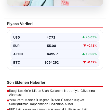
05.08.2026
Yeni Parti Manisa İl Başkanı İlksen
Piyasa Verileri
Özalper Rüşvet Soruşturması
Kapsamında Gözaltına Alındı
USD
47.72
▲ +0.05%
Manisa’da devam eden rüşvet soruşturması önemli bir
gelişmeyle genişledi. Yeni Parti Manisa İl Başkanı…
EUR
55.08
▼ -0.13%
ALTIN
6495.7
▲ +0.05%
BTC
3064292
▼ -0.22%
Son Eklenen Haberler
Rapçi Keskin’in Klipte Silah Kullanımı Nedeniyle Gözaltına
■
Alınması
Yeni Parti Manisa İl Başkanı İlksen Özalper Rüşvet
■
Soruşturması Kapsamında Gözaltına Alındı
FED faiz kararı ne zaman açıklanacak? Nisan ayı faiz
■