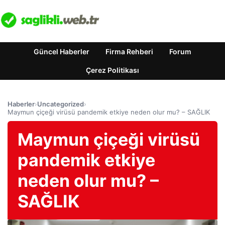
Güncel Haberler
Firma Rehberi
Forum
Çerez Politikası
Haberler
›
Uncategorized
›
Maymun çiçeği virüsü pandemik etkiye neden olur mu? – SAĞLIK
Maymun çiçeği virüsü
pandemik etkiye
neden olur mu? –
SAĞLIK