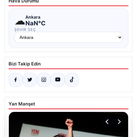
Hava Durumu
☁
Ankara
NaN°C
ŞEHIR SEÇ
Bizi Takip Edin
Yan Manşet