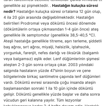
genellikle az pişmektedir. .
Hastalığın kuluçka süresi
nedir?
Hastalığın kuluçka süresi ortalama 12 gün olup,
4 ila 20 gün arasında değişebilmektedir. Hastalığın
belirtileri Prodromal veya döküntü öncesi dönemde
(döküntülerin ortaya çıkmasından 1-4 gün önce) ateş
genellikle ilk semptomdur (genellikle 38,5-40,5 °C).
Ateşli hastalığa genellikle titreme, aşırı terleme, şiddetli
baş ağrısı, sırt ağrısı, miyalji, halsizlik, iştahsızlık,
yorgunluk, farenjit, nefes darlığı ve öksürük (balgamlı
veya balgamsız) eşlik eder. Lenf düğümlerinin şişmesi
ateşten 2-3 gün sonra ortaya çıkar. 2003 yılındaki
salgında hastaların yüzde 47’sinin boyun ve çene
bölgelerinde birkaç santimetre çapında lenf düğümleri
vardı. Döküntü evresi sırasında çoğu insanda ateşin
başlamasından sonraki 1 ila 10 gün içinde döküntü
gelişir. Döküntü genellikle yüzde başlar ve daha sonra
vücudun geri kalanına yayılır. Tüm lezyonlar