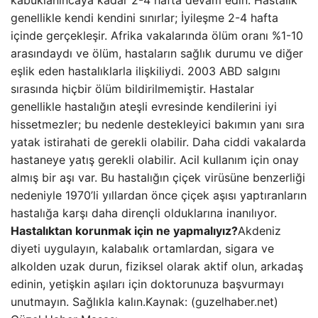
kabuklanıncaya kadar 2-4 hafta devam edin. Hastalık
genellikle kendi kendini sınırlar; İyileşme 2-4 hafta
içinde gerçekleşir. Afrika vakalarında ölüm oranı %1-10
arasındaydı ve ölüm, hastaların sağlık durumu ve diğer
eşlik eden hastalıklarla ilişkiliydi. 2003 ABD salgını
sırasında hiçbir ölüm bildirilmemiştir. Hastalar
genellikle hastalığın ateşli evresinde kendilerini iyi
hissetmezler; bu nedenle destekleyici bakımın yanı sıra
yatak istirahati de gerekli olabilir. Daha ciddi vakalarda
hastaneye yatış gerekli olabilir. Acil kullanım için onay
almış bir aşı var. Bu hastalığın çiçek virüsüne benzerliği
nedeniyle 1970’li yıllardan önce çiçek aşısı yaptıranların
hastalığa karşı daha dirençli olduklarına inanılıyor.
Hastalıktan korunmak için ne yapmalıyız?
Akdeniz
diyeti uygulayın, kalabalık ortamlardan, sigara ve
alkolden uzak durun, fiziksel olarak aktif olun, arkadaş
edinin, yetişkin aşıları için doktorunuza başvurmayı
unutmayın. Sağlıkla kalın.Kaynak: (guzelhaber.net)