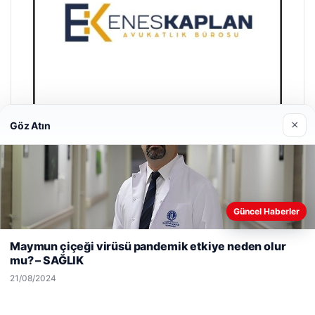
×
Göz Atın
Enes Kaplan Avukatlık Bürosu
28/04/2026
Güncel Haberler
Web sitemizi nasıl kullandığınızı daha iyi anlayabilmek,
deneyiminizi kişiselleştirmek ve geliştirmek amacıyla çerezler
Maymun çiçeği virüsü pandemik etkiye neden olur
kullanıyoruz.
Çerez Politikamız
mu? – SAĞLIK
Reddet
Kabul Et
21/08/2024
© 2026 Sağlık Haberleri