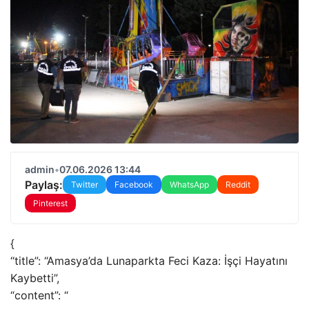
admin
•
07.06.2026 13:44
Paylaş:
Twitter
Facebook
WhatsApp
Reddit
Pinterest
{
“title”: “Amasya’da Lunaparkta Feci Kaza: İşçi Hayatını
Kaybetti”,
“content”: “