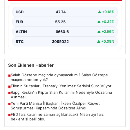
Türk kadın voleybol milli takımı, Avrupa Şampiyonası
öncesinde yaptığı hazırlık maçlarında gösterdiği üstün
USD
47.74
▲ +0.18%
performansla…
EUR
55.25
▲ +0.32%
ALTIN
6660.6
▲ +2.59%
BTC
3095022
▲ +0.08%
Son Eklenen Haberler
Salah Göztepe maçında oynayacak mı? Salah Göztepe
■
maçında neden yok?
Filenin Sultanları, Fransa’yı Yenilmez Serisini Sürdürüyor
■
Rapçi Keskin’in Klipte Silah Kullanımı Nedeniyle Gözaltına
■
Alınması
Yeni Parti Manisa İl Başkanı İlksen Özalper Rüşvet
■
Soruşturması Kapsamında Gözaltına Alındı
FED faiz kararı ne zaman açıklanacak? Nisan ayı faiz
■
beklentisi belli oldu