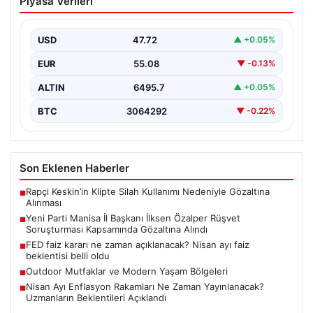
Piyasa Verileri
Özalper Rüşvet Soruşturması
Kapsamında Gözaltına Alındı
USD
47.72
▲ +0.05%
Manisa’da devam eden rüşvet soruşturması önemli bir
gelişmeyle genişledi. Yeni Parti Manisa İl Başkanı…
EUR
55.08
▼ -0.13%
ALTIN
6495.7
▲ +0.05%
BTC
3064292
▼ -0.22%
Son Eklenen Haberler
Rapçi Keskin’in Klipte Silah Kullanımı Nedeniyle Gözaltına
■
Alınması
Yeni Parti Manisa İl Başkanı İlksen Özalper Rüşvet
■
Soruşturması Kapsamında Gözaltına Alındı
FED faiz kararı ne zaman açıklanacak? Nisan ayı faiz
■
beklentisi belli oldu
Outdoor Mutfaklar ve Modern Yaşam Bölgeleri
■
Nisan Ayı Enflasyon Rakamları Ne Zaman Yayınlanacak?
■
Uzmanların Beklentileri Açıklandı