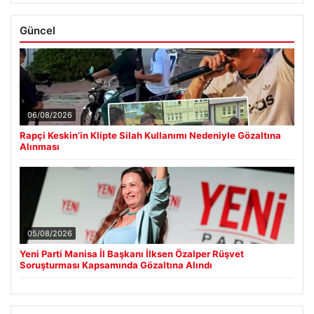
Güncel
06/08/2026
Rapçi Keskin’in Klipte Silah Kullanımı Nedeniyle Gözaltına
Alınması
05/08/2026
Yeni Parti Manisa İl Başkanı İlksen Özalper Rüşvet
Soruşturması Kapsamında Gözaltına Alındı