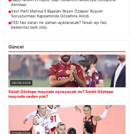
■
Alınması
Yeni Parti Manisa İl Başkanı İlksen Özalper Rüşvet
■
Soruşturması Kapsamında Gözaltına Alındı
FED faiz kararı ne zaman açıklanacak? Nisan ayı faiz
■
beklentisi belli oldu
Güncel
08/08/2026
Salah Göztepe maçında oynayacak mı? Salah Göztepe
maçında neden yok?
07/08/2026