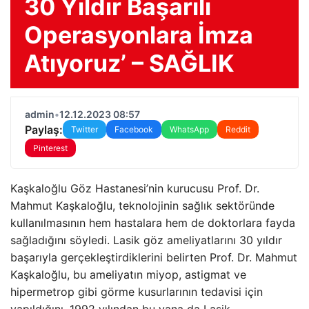
30 Yıldır Başarılı
Operasyonlara İmza
Atıyoruz’ – SAĞLIK
admin
•
12.12.2023 08:57
Paylaş:
Twitter
Facebook
WhatsApp
Reddit
Pinterest
Kaşkaloğlu Göz Hastanesi’nin kurucusu Prof. Dr.
Mahmut Kaşkaloğlu, teknolojinin sağlık sektöründe
kullanılmasının hem hastalara hem de doktorlara fayda
sağladığını söyledi. Lasik göz ameliyatlarını 30 yıldır
başarıyla gerçekleştirdiklerini belirten Prof. Dr. Mahmut
Kaşkaloğlu, bu ameliyatın miyop, astigmat ve
hipermetrop gibi görme kusurlarının tedavisi için