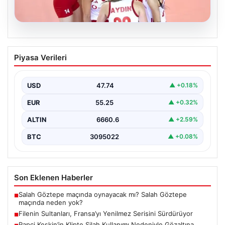
07.08.2026
Filenin Sultanları, Fransa’yı Yenilmez
Piyasa Verileri
Serisini Sürdürüyor
Türk kadın voleybol milli takımı, Avrupa Şampiyonası
öncesinde yaptığı hazırlık maçlarında gösterdiği üstün
USD
47.74
▲ +0.18%
performansla…
EUR
55.25
▲ +0.32%
ALTIN
6660.6
▲ +2.59%
BTC
3095022
▲ +0.08%
Son Eklenen Haberler
Salah Göztepe maçında oynayacak mı? Salah Göztepe
■
maçında neden yok?
Filenin Sultanları, Fransa’yı Yenilmez Serisini Sürdürüyor
■
Rapçi Keskin’in Klipte Silah Kullanımı Nedeniyle Gözaltına