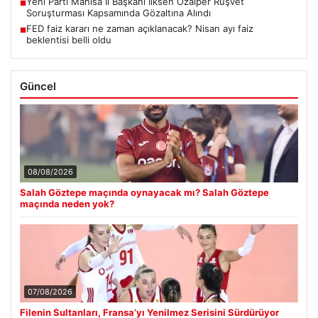
Yeni Parti Manisa İl Başkanı İlksen Özalper Rüşvet
■
Soruşturması Kapsamında Gözaltına Alındı
FED faiz kararı ne zaman açıklanacak? Nisan ayı faiz
■
beklentisi belli oldu
Güncel
08/08/2026
Salah Göztepe maçında oynayacak mı? Salah Göztepe
maçında neden yok?
07/08/2026
Filenin Sultanları, Fransa’yı Yenilmez Serisini Sürdürüyor