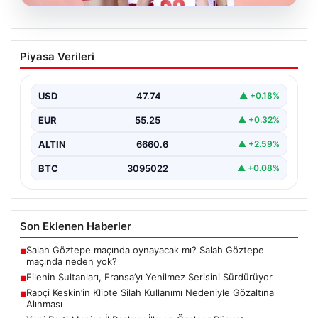
07.08.2026
Filenin Sultanları, Fransa’yı Yenilmez
Piyasa Verileri
Serisini Sürdürüyor
Türk kadın voleybol milli takımı, Avrupa Şampiyonası
öncesinde yaptığı hazırlık maçlarında gösterdiği üstün
USD
47.74
▲ +0.18%
performansla…
EUR
55.25
▲ +0.32%
ALTIN
6660.6
▲ +2.59%
BTC
3095022
▲ +0.08%
Son Eklenen Haberler
Salah Göztepe maçında oynayacak mı? Salah Göztepe
■
maçında neden yok?
Filenin Sultanları, Fransa’yı Yenilmez Serisini Sürdürüyor
■
Rapçi Keskin’in Klipte Silah Kullanımı Nedeniyle Gözaltına
■
Alınması