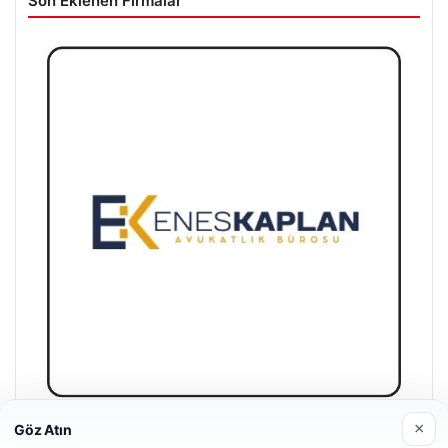
Son Eklenen Firmalar
×
Göz Atın
Enes Kaplan Avukatlık Bürosu