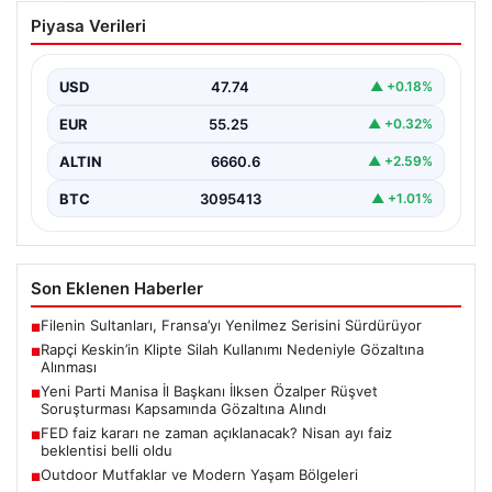
Rapçi Keskin’in Klipte Silah Kullanımı
Piyasa Verileri
Nedeniyle Gözaltına Alınması
Sosyal medyada “Keskin” takma adıyla tanınan ünlü
rapçi Yüşa Keskin, son yaptığı müzik klibinde…
USD
47.74
▲ +0.18%
EUR
55.25
▲ +0.32%
ALTIN
6660.6
▲ +2.59%
BTC
3095413
▲ +1.01%
Son Eklenen Haberler
Filenin Sultanları, Fransa’yı Yenilmez Serisini Sürdürüyor
■
Rapçi Keskin’in Klipte Silah Kullanımı Nedeniyle Gözaltına
■
Alınması
Yeni Parti Manisa İl Başkanı İlksen Özalper Rüşvet
■
Soruşturması Kapsamında Gözaltına Alındı
FED faiz kararı ne zaman açıklanacak? Nisan ayı faiz
■
beklentisi belli oldu
Outdoor Mutfaklar ve Modern Yaşam Bölgeleri
■