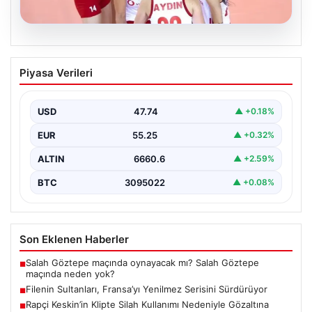
07.08.2026
Filenin Sultanları, Fransa’yı Yenilmez
Piyasa Verileri
Serisini Sürdürüyor
Türk kadın voleybol milli takımı, Avrupa Şampiyonası
öncesinde yaptığı hazırlık maçlarında gösterdiği üstün
USD
47.74
▲ +0.18%
performansla…
EUR
55.25
▲ +0.32%
ALTIN
6660.6
▲ +2.59%
BTC
3095022
▲ +0.08%
Son Eklenen Haberler
Salah Göztepe maçında oynayacak mı? Salah Göztepe
■
maçında neden yok?
Filenin Sultanları, Fransa’yı Yenilmez Serisini Sürdürüyor
■
Rapçi Keskin’in Klipte Silah Kullanımı Nedeniyle Gözaltına
■