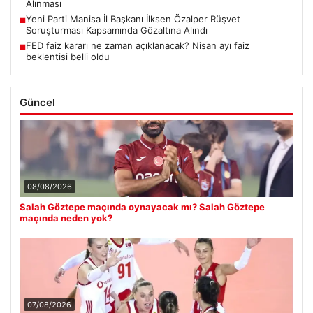
Alınması
Yeni Parti Manisa İl Başkanı İlksen Özalper Rüşvet
■
Soruşturması Kapsamında Gözaltına Alındı
FED faiz kararı ne zaman açıklanacak? Nisan ayı faiz
■
beklentisi belli oldu
Güncel
08/08/2026
Salah Göztepe maçında oynayacak mı? Salah Göztepe
maçında neden yok?
07/08/2026