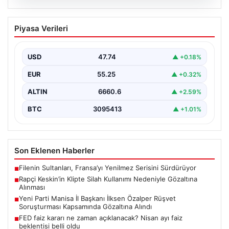
06.08.2026
Rapçi Keskin’in Klipte Silah Kullanımı
Piyasa Verileri
Nedeniyle Gözaltına Alınması
Sosyal medyada “Keskin” takma adıyla tanınan ünlü
rapçi Yüşa Keskin, son yaptığı müzik klibinde…
USD
47.74
▲ +0.18%
EUR
55.25
▲ +0.32%
ALTIN
6660.6
▲ +2.59%
BTC
3095413
▲ +1.01%
Son Eklenen Haberler
Filenin Sultanları, Fransa’yı Yenilmez Serisini Sürdürüyor
■
Rapçi Keskin’in Klipte Silah Kullanımı Nedeniyle Gözaltına
■
Alınması
Yeni Parti Manisa İl Başkanı İlksen Özalper Rüşvet
■
Soruşturması Kapsamında Gözaltına Alındı
FED faiz kararı ne zaman açıklanacak? Nisan ayı faiz
■
beklentisi belli oldu