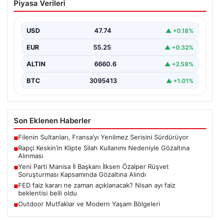
Piyasa Verileri
Nedeniyle Gözaltına Alınması
Sosyal medyada "Keskin" takma adıyla tanınan ünlü
rapçi Yüşa Keskin, son yaptığı müzik klibinde…
USD
47.74
▲ +0.18%
EUR
55.25
▲ +0.32%
ALTIN
6660.6
▲ +2.59%
BTC
3095413
▲ +1.01%
Son Eklenen Haberler
Filenin Sultanları, Fransa’yı Yenilmez Serisini Sürdürüyor
■
Rapçi Keskin’in Klipte Silah Kullanımı Nedeniyle Gözaltına
■
Alınması
Yeni Parti Manisa İl Başkanı İlksen Özalper Rüşvet
■
Soruşturması Kapsamında Gözaltına Alındı
FED faiz kararı ne zaman açıklanacak? Nisan ayı faiz
■
beklentisi belli oldu
Outdoor Mutfaklar ve Modern Yaşam Bölgeleri
■