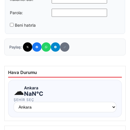
Parola:
Beni hatırla
Paylaş:
Hava Durumu
☁
Ankara
NaN°C
ŞEHIR SEÇ