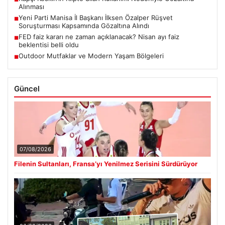
Alınması
Yeni Parti Manisa İl Başkanı İlksen Özalper Rüşvet
■
Soruşturması Kapsamında Gözaltına Alındı
FED faiz kararı ne zaman açıklanacak? Nisan ayı faiz
■
beklentisi belli oldu
Outdoor Mutfaklar ve Modern Yaşam Bölgeleri
■
Güncel
07/08/2026
Filenin Sultanları, Fransa’yı Yenilmez Serisini Sürdürüyor