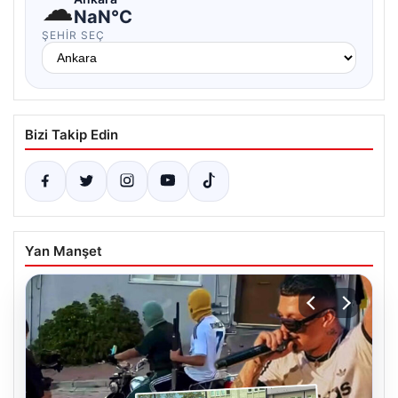
☁
NaN°C
ŞEHIR SEÇ
Bizi Takip Edin
Yan Manşet