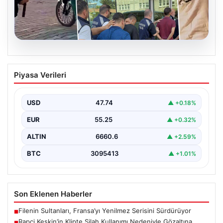
06.08.2026
Rapçi Keskin’in Klipte Silah Kullanımı
Piyasa Verileri
Nedeniyle Gözaltına Alınması
Sosyal medyada "Keskin" takma adıyla tanınan ünlü
rapçi Yüşa Keskin, son yaptığı müzik klibinde…
USD
47.74
▲ +0.18%
EUR
55.25
▲ +0.32%
ALTIN
6660.6
▲ +2.59%
BTC
3095413
▲ +1.01%
Son Eklenen Haberler
Filenin Sultanları, Fransa’yı Yenilmez Serisini Sürdürüyor
■
Rapçi Keskin’in Klipte Silah Kullanımı Nedeniyle Gözaltına
■