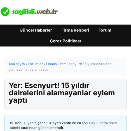
Güncel Haberler
Firma Rehberi
Forum
Çerez Politikası
Ana sayfa
›
Forumlar
›
Finans
›
Yer: Esenyurt! 15 yıldır dairelerini
alamayanlar eylem yaptı
Yer: Esenyurt! 15 yıldır
dairelerini alamayanlar eylem
yaptı
Bu konu 0 yanıt içerir, 1 izleyen vardır ve en son
1 ay 3 hafta önce
admin
tarafından güncellenmiştir.