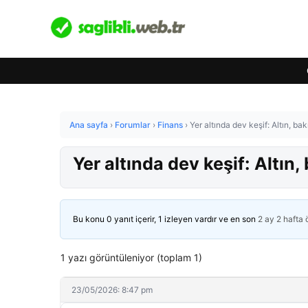
Ana sayfa
›
Forumlar
›
Finans
›
Yer altında dev keşif: Altın, ba
Yer altında dev keşif: Altın
Bu konu 0 yanıt içerir, 1 izleyen vardır ve en son
2 ay 2 hafta
1 yazı görüntüleniyor (toplam 1)
23/05/2026: 8:47 pm