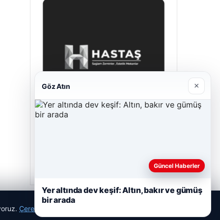
×
Göz Atın
Enes Kaplan Avukatlık Bürosu
28/04/2026
Güncel Haberler
Yer altında dev keşif: Altın, bakır ve gümüş
bir arada
ıyoruz.
Çerez Politikamız
Reddet
Kabul Et