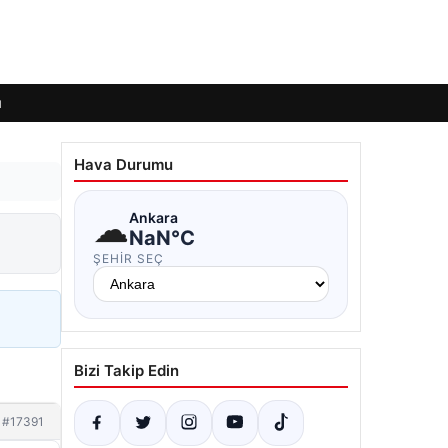
ı
Hava Durumu
☁
Ankara
NaN°C
ŞEHIR SEÇ
Bizi Takip Edin
#17391