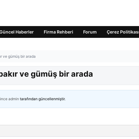
Güncel Haberler
Firma Rehberi
Forum
Çerez Politikas
kır ve gümüş bir arada
, bakır ve gümüş bir arada
 önce
admin
tarafından güncellenmiştir.