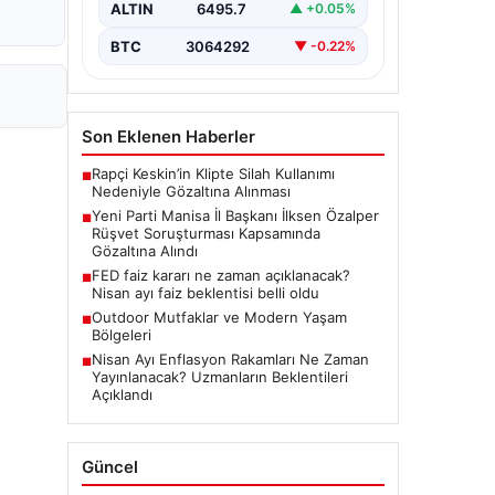
soruşturması önemli bir gelişmeyle
ALTIN
6495.7
▲ +0.05%
genişledi. Yeni Parti Manisa İl
Başkanı…
BTC
3064292
▼ -0.22%
Son Eklenen Haberler
Rapçi Keskin’in Klipte Silah Kullanımı
■
Nedeniyle Gözaltına Alınması
Yeni Parti Manisa İl Başkanı İlksen Özalper
■
Rüşvet Soruşturması Kapsamında
Gözaltına Alındı
FED faiz kararı ne zaman açıklanacak?
■
Nisan ayı faiz beklentisi belli oldu
Outdoor Mutfaklar ve Modern Yaşam
■
Bölgeleri
Nisan Ayı Enflasyon Rakamları Ne Zaman
■
Yayınlanacak? Uzmanların Beklentileri
Açıklandı
Güncel