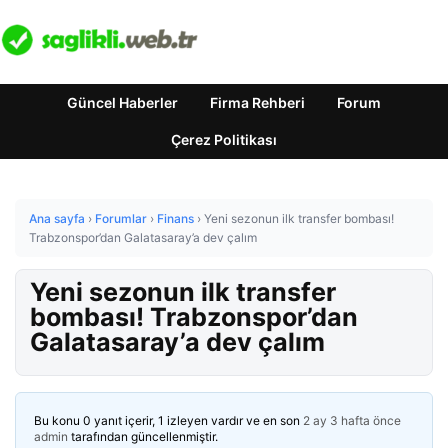
Güncel Haberler
Firma Rehberi
Forum
Çerez Politikası
Ana sayfa
›
Forumlar
›
Finans
›
Yeni sezonun ilk transfer bombası!
Trabzonspor’dan Galatasaray’a dev çalım
Yeni sezonun ilk transfer
bombası! Trabzonspor’dan
Galatasaray’a dev çalım
Bu konu 0 yanıt içerir, 1 izleyen vardır ve en son
2 ay 3 hafta önce
admin
tarafından güncellenmiştir.