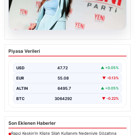
05.08.2026
Yeni Parti Manisa İl Başkanı İlksen
Piyasa Verileri
Özalper Rüşvet Soruşturması
Kapsamında Gözaltına Alındı
USD
47.72
▲ +0.05%
Manisa'da devam eden rüşvet soruşturması önemli bir
gelişmeyle genişledi. Yeni Parti Manisa İl Başkanı…
EUR
55.08
▼ -0.13%
ALTIN
6495.7
▲ +0.05%
BTC
3064292
▼ -0.22%
Son Eklenen Haberler
Rapçi Keskin’in Klipte Silah Kullanımı Nedeniyle Gözaltına
■