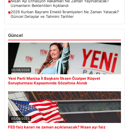
Nisan Ayı Enflasyon Rakamları Ne Zaman Yayınlanacak?
■
Uzmanların Beklentileri Açıklandı
2026 Kurban Bayramı Emekli İkramiyeleri Ne Zaman Yatacak?
■
Güncel Detaylar ve Tahmini Tarihler
Güncel
05/08/2026
Yeni Parti Manisa İl Başkanı İlksen Özalper Rüşvet
Soruşturması Kapsamında Gözaltına Alındı
05/08/2026
FED faiz kararı ne zaman açıklanacak? Nisan ayı faiz