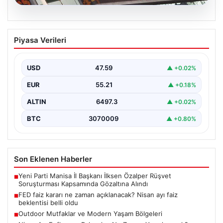
05.08.2026
FED faiz kararı ne zaman açıklanacak?
Piyasa Verileri
Nisan ayı faiz beklentisi belli oldu
USD
47.59
▲ +0.02%
EUR
55.21
▲ +0.18%
ALTIN
6497.3
▲ +0.02%
BTC
3070009
▲ +0.80%
Son Eklenen Haberler
Yeni Parti Manisa İl Başkanı İlksen Özalper Rüşvet
■
Soruşturması Kapsamında Gözaltına Alındı
FED faiz kararı ne zaman açıklanacak? Nisan ayı faiz
■
beklentisi belli oldu
Outdoor Mutfaklar ve Modern Yaşam Bölgeleri
■