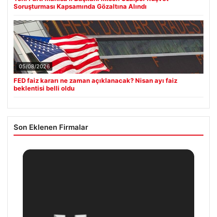
Soruşturması Kapsamında Gözaltına Alındı
05/08/2026
FED faiz kararı ne zaman açıklanacak? Nisan ayı faiz
beklentisi belli oldu
Son Eklenen Firmalar