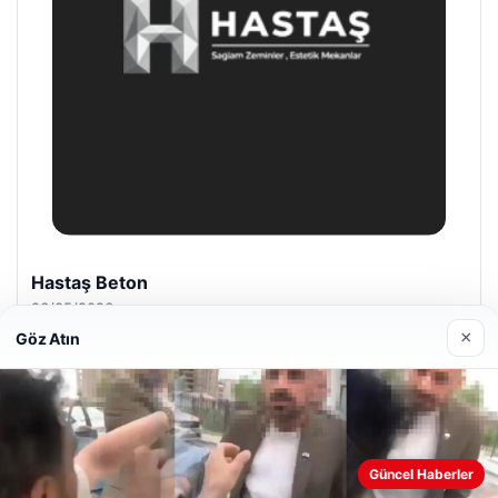
Enes Kaplan Avukatlık Bürosu
28/04/2026
×
Göz Atın
Web sitemizi nasıl kullandığınızı daha iyi anlayabilmek,
Güncel Haberler
© 2026 Sağlık Haberleri
deneyiminizi kişiselleştirmek ve geliştirmek amacıyla çerezler