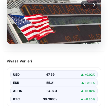
05.08.2026
FED faiz kararı ne zaman açıklanacak?
Piyasa Verileri
Nisan ayı faiz beklentisi belli oldu
USD
47.59
▲ +0.02%
EUR
55.21
▲ +0.18%
ALTIN
6497.3
▲ +0.02%
BTC
3070009
▲ +0.80%