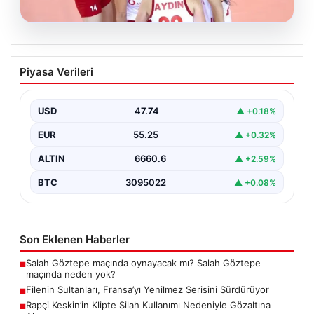
07.08.2026
Filenin Sultanları, Fransa’yı Yenilmez
Piyasa Verileri
Serisini Sürdürüyor
Türk kadın voleybol milli takımı, Avrupa Şampiyonası
öncesinde yaptığı hazırlık maçlarında gösterdiği üstün
USD
47.74
▲ +0.18%
performansla…
EUR
55.25
▲ +0.32%
ALTIN
6660.6
▲ +2.59%
BTC
3095022
▲ +0.08%
Son Eklenen Haberler
Salah Göztepe maçında oynayacak mı? Salah Göztepe
■
maçında neden yok?
Filenin Sultanları, Fransa’yı Yenilmez Serisini Sürdürüyor
■
Rapçi Keskin’in Klipte Silah Kullanımı Nedeniyle Gözaltına
■