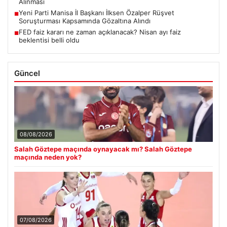
Alınması
Yeni Parti Manisa İl Başkanı İlksen Özalper Rüşvet
■
Soruşturması Kapsamında Gözaltına Alındı
FED faiz kararı ne zaman açıklanacak? Nisan ayı faiz
■
beklentisi belli oldu
Güncel
08/08/2026
Salah Göztepe maçında oynayacak mı? Salah Göztepe
maçında neden yok?
07/08/2026