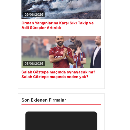
09/08/2026
Orman Yangınlarına Karşı Sıkı Takip ve
Adli Süreçler Artırıldı
08/08/2026
Salah Göztepe maçında oynayacak mı?
Salah Göztepe maçında neden yok?
Son Eklenen Firmalar