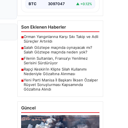
BTC
3097047
▲ +0.12%
Son Eklenen Haberler
Orman Yangınlarına Karşı Sıkı Takip ve Adli
■
Süreçler Artırıldı
Salah Göztepe maçında oynayacak mı?
■
Salah Göztepe maçında neden yok?
Filenin Sultanları, Fransa’yı Yenilmez
■
Serisini Sürdürüyor
Rapçi Keskin’in Klipte Silah Kullanımı
■
Nedeniyle Gözaltına Alınması
Yeni Parti Manisa İl Başkanı İlksen Özalper
■
Rüşvet Soruşturması Kapsamında
Gözaltına Alındı
Güncel