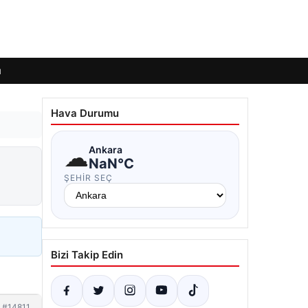
ı
Hava Durumu
☁
Ankara
NaN°C
ŞEHIR SEÇ
Bizi Takip Edin
#14811