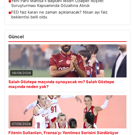
Yeni Parti Manisa İl Başkanı İlksen Özalper Rüşvet
■
Soruşturması Kapsamında Gözaltına Alındı
FED faiz kararı ne zaman açıklanacak? Nisan ayı faiz
■
beklentisi belli oldu
Güncel
08/08/2026
Salah Göztepe maçında oynayacak mı? Salah Göztepe
maçında neden yok?
07/08/2026
Filenin Sultanları, Fransa’yı Yenilmez Serisini Sürdürüyor