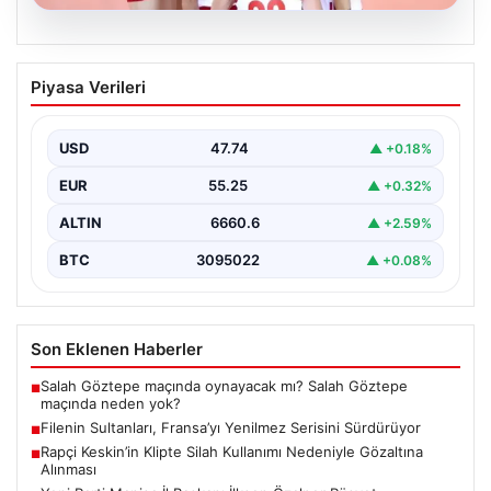
07.08.2026
Filenin Sultanları, Fransa’yı Yenilmez
Piyasa Verileri
Serisini Sürdürüyor
Türk kadın voleybol milli takımı, Avrupa Şampiyonası
öncesinde yaptığı hazırlık maçlarında gösterdiği üstün
USD
47.74
▲ +0.18%
performansla…
EUR
55.25
▲ +0.32%
ALTIN
6660.6
▲ +2.59%
BTC
3095022
▲ +0.08%
Son Eklenen Haberler
Salah Göztepe maçında oynayacak mı? Salah Göztepe
■
maçında neden yok?
Filenin Sultanları, Fransa’yı Yenilmez Serisini Sürdürüyor
■
Rapçi Keskin’in Klipte Silah Kullanımı Nedeniyle Gözaltına
■
Alınması