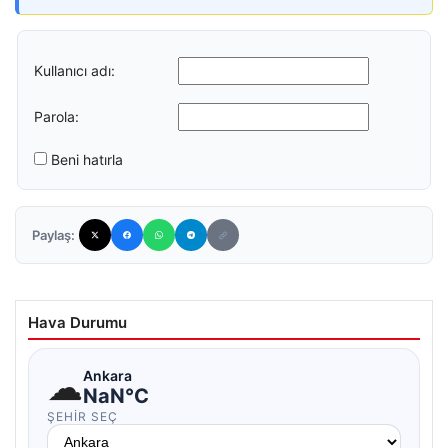
Kullanıcı adı:
Parola:
Beni hatırla
Paylaş:
Hava Durumu
☁
Ankara
NaN°C
ŞEHIR SEÇ