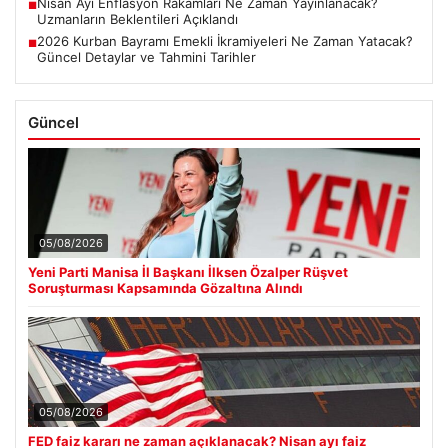
Nisan Ayı Enflasyon Rakamları Ne Zaman Yayınlanacak?
■
Uzmanların Beklentileri Açıklandı
2026 Kurban Bayramı Emekli İkramiyeleri Ne Zaman Yatacak?
■
Güncel Detaylar ve Tahmini Tarihler
Güncel
05/08/2026
Yeni Parti Manisa İl Başkanı İlksen Özalper Rüşvet
Soruşturması Kapsamında Gözaltına Alındı
05/08/2026
FED faiz kararı ne zaman açıklanacak? Nisan ayı faiz