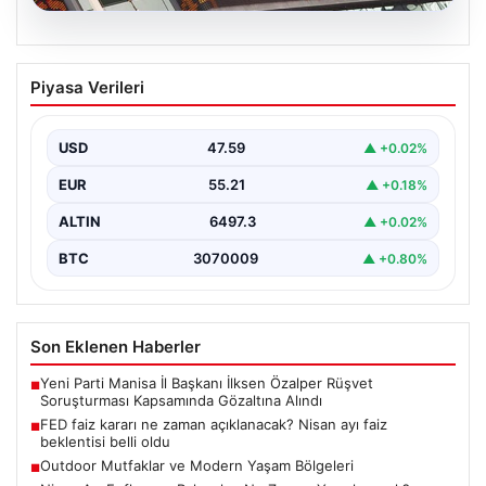
05.08.2026
FED faiz kararı ne zaman açıklanacak?
Piyasa Verileri
Nisan ayı faiz beklentisi belli oldu
USD
47.59
▲ +0.02%
EUR
55.21
▲ +0.18%
ALTIN
6497.3
▲ +0.02%
BTC
3070009
▲ +0.80%
Son Eklenen Haberler
Yeni Parti Manisa İl Başkanı İlksen Özalper Rüşvet
■
Soruşturması Kapsamında Gözaltına Alındı
FED faiz kararı ne zaman açıklanacak? Nisan ayı faiz
■
beklentisi belli oldu
Outdoor Mutfaklar ve Modern Yaşam Bölgeleri
■