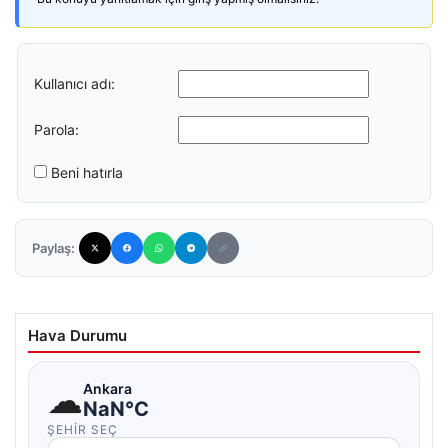
Kullanıcı adı:
Parola:
Beni hatırla
Paylaş:
Hava Durumu
☁
Ankara
NaN°C
ŞEHIR SEÇ