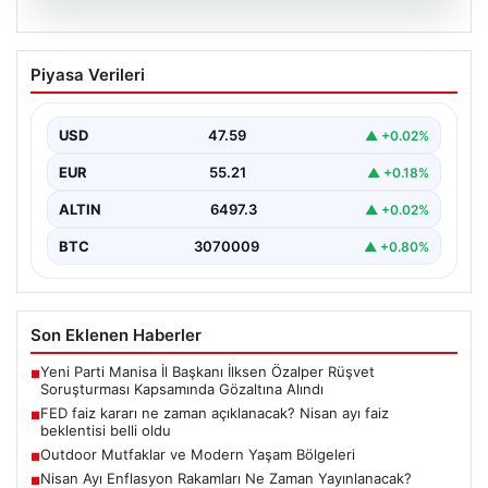
05.08.2026
FED faiz kararı ne zaman açıklanacak?
Piyasa Verileri
Nisan ayı faiz beklentisi belli oldu
USD
47.59
▲ +0.02%
EUR
55.21
▲ +0.18%
ALTIN
6497.3
▲ +0.02%
BTC
3070009
▲ +0.80%
Son Eklenen Haberler
Yeni Parti Manisa İl Başkanı İlksen Özalper Rüşvet
■
Soruşturması Kapsamında Gözaltına Alındı
FED faiz kararı ne zaman açıklanacak? Nisan ayı faiz
■
beklentisi belli oldu
Outdoor Mutfaklar ve Modern Yaşam Bölgeleri
■
Nisan Ayı Enflasyon Rakamları Ne Zaman Yayınlanacak?
■