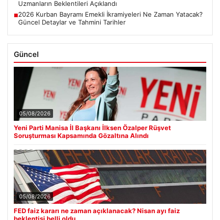
Uzmanların Beklentileri Açıklandı
2026 Kurban Bayramı Emekli İkramiyeleri Ne Zaman Yatacak?
■
Güncel Detaylar ve Tahmini Tarihler
Güncel
05/08/2026
Yeni Parti Manisa İl Başkanı İlksen Özalper Rüşvet
Soruşturması Kapsamında Gözaltına Alındı
05/08/2026
FED faiz kararı ne zaman açıklanacak? Nisan ayı faiz
beklentisi belli oldu