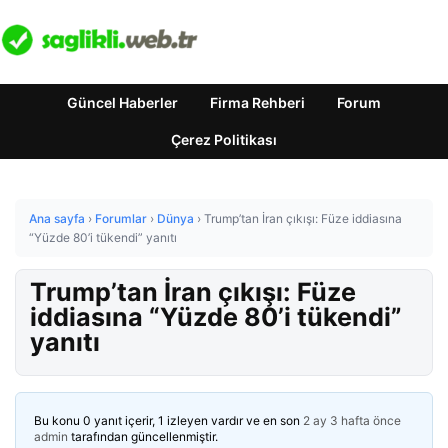
Güncel Haberler
Firma Rehberi
Forum
Çerez Politikası
Ana sayfa
›
Forumlar
›
Dünya
›
Trump’tan İran çıkışı: Füze iddiasına
“Yüzde 80’i tükendi” yanıtı
Trump’tan İran çıkışı: Füze
iddiasına “Yüzde 80’i tükendi”
yanıtı
Bu konu 0 yanıt içerir, 1 izleyen vardır ve en son
2 ay 3 hafta önce
admin
tarafından güncellenmiştir.