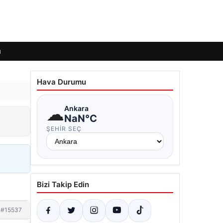
ı
Hava Durumu
☁
Ankara
NaN°C
ŞEHIR SEÇ
Bizi Takip Edin
#15537