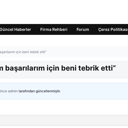
Güncel Haberler
Firma Rehberi
Forum
Çerez Politikas
rılarım için beni tebrik etti”
aşarılarım için beni tebrik etti”
 önce
admin
tarafından güncellenmiştir.