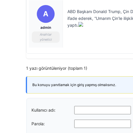
ABD Başkanı Donald Trump, Çin Devl
A
ifade ederek, “Umarım Çin’le ilişk
yaptı.
admin
Anahtar
yönetici
1 yazı görüntüleniyor (toplam 1)
Bu konuyu yanıtlamak için giriş yapmış olmalısınız.
Kullanıcı adı:
Parola: