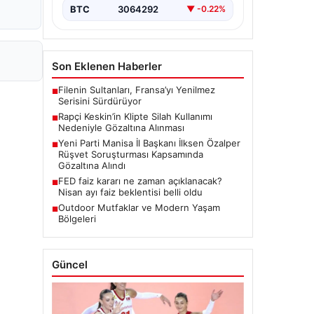
BTC
3064292
▼ -0.22%
Son Eklenen Haberler
Filenin Sultanları, Fransa’yı Yenilmez
■
Serisini Sürdürüyor
Rapçi Keskin’in Klipte Silah Kullanımı
■
Nedeniyle Gözaltına Alınması
Yeni Parti Manisa İl Başkanı İlksen Özalper
■
Rüşvet Soruşturması Kapsamında
Gözaltına Alındı
FED faiz kararı ne zaman açıklanacak?
■
Nisan ayı faiz beklentisi belli oldu
Outdoor Mutfaklar ve Modern Yaşam
■
Bölgeleri
Güncel