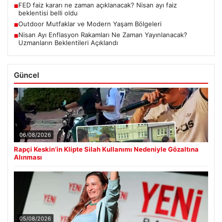
FED faiz kararı ne zaman açıklanacak? Nisan ayı faiz
■
beklentisi belli oldu
Outdoor Mutfaklar ve Modern Yaşam Bölgeleri
■
Nisan Ayı Enflasyon Rakamları Ne Zaman Yayınlanacak?
■
Uzmanların Beklentileri Açıklandı
Güncel
06/08/2026
Rapçi Keskin’in Klipte Silah Kullanımı Nedeniyle Gözaltına
Alınması
05/08/2026