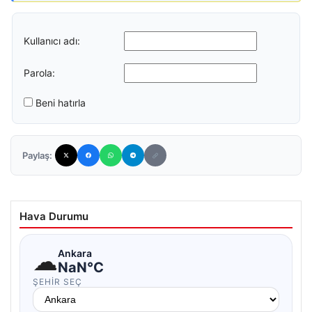
Kullanıcı adı:
Parola:
Beni hatırla
Paylaş:
Hava Durumu
☁
Ankara
NaN°C
ŞEHIR SEÇ