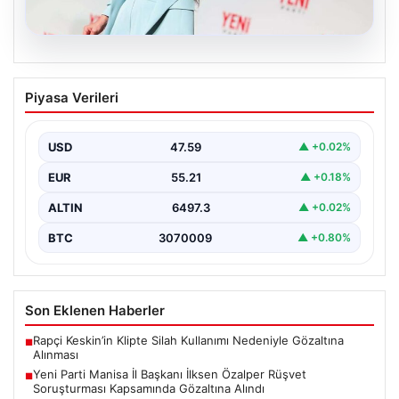
05.08.2026
Yeni Parti Manisa İl Başkanı İlksen
Piyasa Verileri
Özalper Rüşvet Soruşturması
Kapsamında Gözaltına Alındı
USD
47.59
▲ +0.02%
Manisa'da devam eden rüşvet soruşturması önemli bir
gelişmeyle genişledi. Yeni Parti Manisa İl Başkanı…
EUR
55.21
▲ +0.18%
ALTIN
6497.3
▲ +0.02%
BTC
3070009
▲ +0.80%
Son Eklenen Haberler
Rapçi Keskin’in Klipte Silah Kullanımı Nedeniyle Gözaltına
■
Alınması
Yeni Parti Manisa İl Başkanı İlksen Özalper Rüşvet
■
Soruşturması Kapsamında Gözaltına Alındı