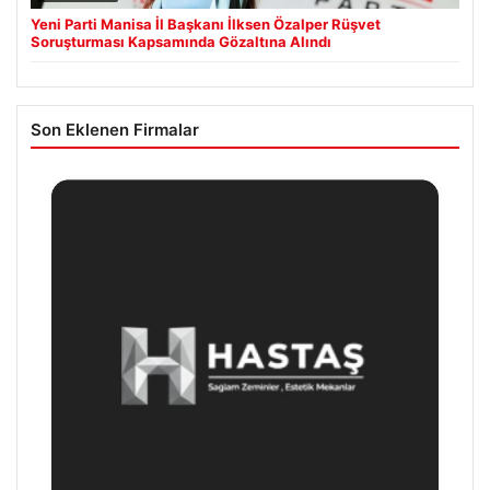
Yeni Parti Manisa İl Başkanı İlksen Özalper Rüşvet
Soruşturması Kapsamında Gözaltına Alındı
Son Eklenen Firmalar