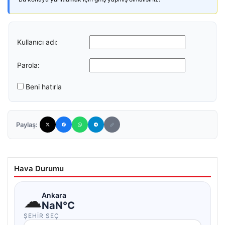
Kullanıcı adı:
Parola:
Beni hatırla
Paylaş:
Hava Durumu
☁
Ankara
NaN°C
ŞEHIR SEÇ