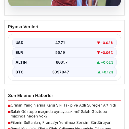
08.08.2026
Salah Göztepe maçında oynayacak mı?
Piyasa Verileri
Salah Göztepe maçında neden yok?
USD
47.71
▼ -0.03%
EUR
55.19
▼ -0.06%
ALTIN
6661.7
▲ +0.02%
BTC
3097047
▲ +0.12%
Son Eklenen Haberler
Orman Yangınlarına Karşı Sıkı Takip ve Adli Süreçler Artırıldı
■
Salah Göztepe maçında oynayacak mı? Salah Göztepe
■
maçında neden yok?
Filenin Sultanları, Fransa’yı Yenilmez Serisini Sürdürüyor
■
Rapçi Keskin’in Klipte Silah Kullanımı Nedeniyle Gözaltına