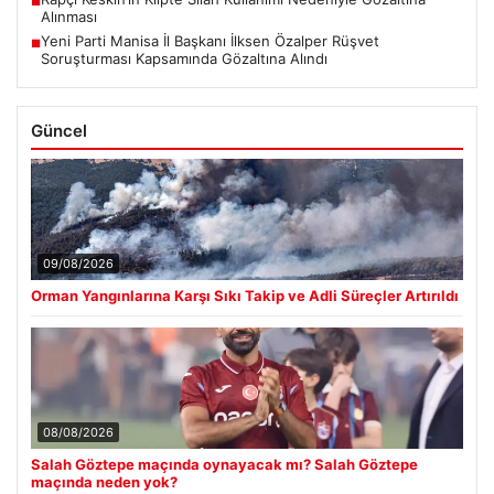
■
Alınması
Yeni Parti Manisa İl Başkanı İlksen Özalper Rüşvet
■
Soruşturması Kapsamında Gözaltına Alındı
Güncel
09/08/2026
Orman Yangınlarına Karşı Sıkı Takip ve Adli Süreçler Artırıldı
08/08/2026
Salah Göztepe maçında oynayacak mı? Salah Göztepe
maçında neden yok?