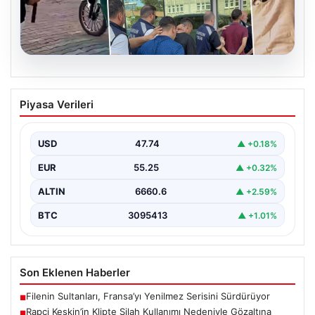
06.08.2026
Rapçi Keskin’in Klipte Silah Kullanımı
Piyasa Verileri
Nedeniyle Gözaltına Alınması
Sosyal medyada "Keskin" takma adıyla tanınan ünlü
rapçi Yüşa Keskin, son yaptığı müzik klibinde…
USD
47.74
▲ +0.18%
EUR
55.25
▲ +0.32%
ALTIN
6660.6
▲ +2.59%
BTC
3095413
▲ +1.01%
Son Eklenen Haberler
Filenin Sultanları, Fransa’yı Yenilmez Serisini Sürdürüyor
■
Rapçi Keskin’in Klipte Silah Kullanımı Nedeniyle Gözaltına
■