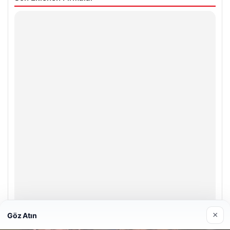
×
Göz Atın
Enes Kaplan Avukatlık Bürosu