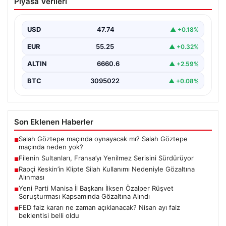
Piyasa Verileri
Serisini Sürdürüyor
Türk kadın voleybol milli takımı, Avrupa Şampiyonası
öncesinde yaptığı hazırlık maçlarında gösterdiği üstün
USD
47.74
▲ +0.18%
performansla…
EUR
55.25
▲ +0.32%
ALTIN
6660.6
▲ +2.59%
BTC
3095022
▲ +0.08%
Son Eklenen Haberler
Salah Göztepe maçında oynayacak mı? Salah Göztepe
■
maçında neden yok?
Filenin Sultanları, Fransa’yı Yenilmez Serisini Sürdürüyor
■
Rapçi Keskin’in Klipte Silah Kullanımı Nedeniyle Gözaltına
■
Alınması
Yeni Parti Manisa İl Başkanı İlksen Özalper Rüşvet
■
Soruşturması Kapsamında Gözaltına Alındı
FED faiz kararı ne zaman açıklanacak? Nisan ayı faiz
■
beklentisi belli oldu