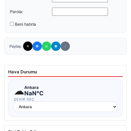
Parola:
Beni hatırla
Paylaş:
Hava Durumu
☁
Ankara
NaN°C
ŞEHIR SEÇ