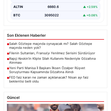
ALTIN
6660.6
▲ +2.59%
BTC
3095022
▲ +0.08%
Son Eklenen Haberler
Salah Göztepe maçında oynayacak mı? Salah Göztepe
■
maçında neden yok?
Filenin Sultanları, Fransa’yı Yenilmez Serisini Sürdürüyor
■
Rapçi Keskin’in Klipte Silah Kullanımı Nedeniyle Gözaltına
■
Alınması
Yeni Parti Manisa İl Başkanı İlksen Özalper Rüşvet
■
Soruşturması Kapsamında Gözaltına Alındı
FED faiz kararı ne zaman açıklanacak? Nisan ayı faiz
■
beklentisi belli oldu
Güncel