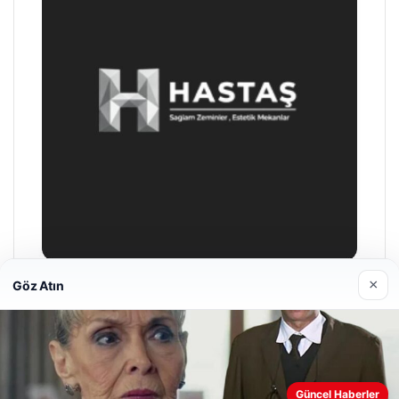
×
Göz Atın
Enes Kaplan Avukatlık Bürosu
28/04/2026
Web sitemizi nasıl kullandığınızı daha iyi anlayabilmek,
Güncel Haberler