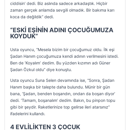
ciddisin’ dedi. Biz aslında sadece arkadaştık. Hiçbir
zaman gerçek anlamda sevgili olmadık. Bir bakıma karı
koca da değildik” dedi.
“ESKİ EŞİNİN ADINI ÇOCUĞUMUZA
KOYDUK”
Usta oyuncu, “Mesela bizim bir çocuğumuz oldu. İlk eşi
Şadan Hanım çocuğumuza kendi adının verilmesini istedi.
Ben de ‘Koyalım’ dedim. Bu yüzden kızımın adı Güner
Şadan Özkul oldu” diye konuştu.
Usta oyuncu Suna Selen devamında ise, “Sonra, Şadan
Hanım başka bir talepte daha bulundu. Münir bir gün
bana, ‘Şadan, benden boşandın, ondan da boşan diyor’
dedi. ‘Tamam, boşanalım’ dedim. Bakın, bu pinpon topu
gibi bir şeydir. Raketlerinize top gelirse ileri atarsınız”
ifadelerini kullandı.
4 EVLİLİKTEN 3 ÇOCUK