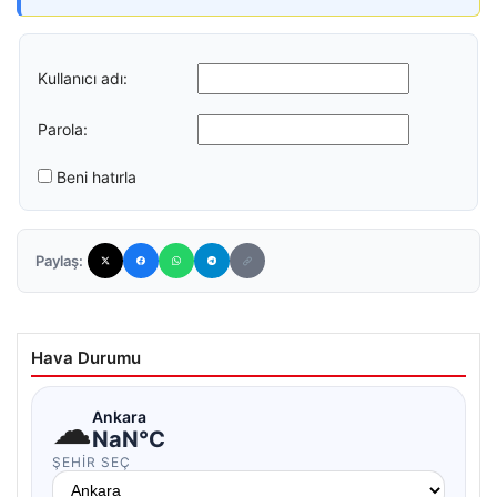
Kullanıcı adı:
Parola:
Beni hatırla
Paylaş:
Hava Durumu
☁
Ankara
NaN°C
ŞEHIR SEÇ