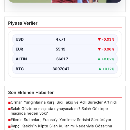
08.08.2026
Salah Göztepe maçında oynayacak mı?
Piyasa Verileri
Salah Göztepe maçında neden yok?
USD
47.71
▼ -0.03%
EUR
55.19
▼ -0.06%
ALTIN
6661.7
▲ +0.02%
BTC
3097047
▲ +0.12%
Son Eklenen Haberler
Orman Yangınlarına Karşı Sıkı Takip ve Adli Süreçler Artırıldı
■
Salah Göztepe maçında oynayacak mı? Salah Göztepe
■
maçında neden yok?
Filenin Sultanları, Fransa’yı Yenilmez Serisini Sürdürüyor
■
Rapçi Keskin’in Klipte Silah Kullanımı Nedeniyle Gözaltına
■