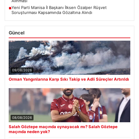
Alınması
Yeni Parti Manisa İl Başkanı İlksen Özalper Rüşvet
■
Soruşturması Kapsamında Gözaltına Alındı
Güncel
09/08/2026
Orman Yangınlarına Karşı Sıkı Takip ve Adli Süreçler Artırıldı
08/08/2026
Salah Göztepe maçında oynayacak mı? Salah Göztepe
maçında neden yok?