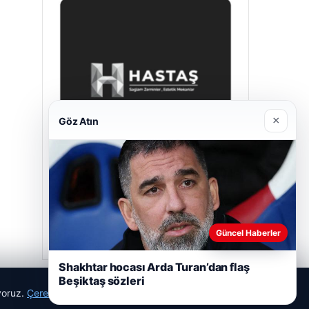
×
Göz Atın
Enes Kaplan Avukatlık Bürosu
28/04/2026
Güncel Haberler
Shakhtar hocası Arda Turan’dan flaş
Beşiktaş sözleri
ıyoruz.
Çerez Politikamız
Reddet
Kabul Et