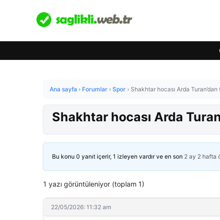
Ana sayfa
›
Forumlar
›
Spor
›
Shakhtar hocası Arda Turan’dan f
Shakhtar hocası Arda Turan’
Bu konu 0 yanıt içerir, 1 izleyen vardır ve en son
2 ay 2 hafta
1 yazı görüntüleniyor (toplam 1)
22/05/2026: 11:32 am