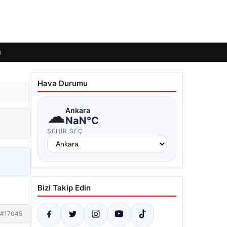
ı
Hava Durumu
☁
Ankara
NaN°C
ŞEHIR SEÇ
Bizi Takip Edin
#17045