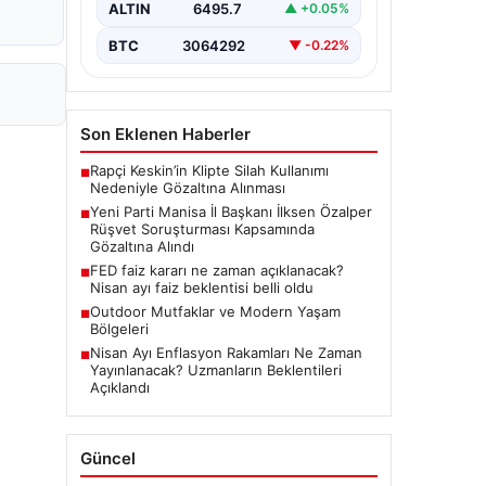
soruşturması önemli bir gelişmeyle
ALTIN
6495.7
▲ +0.05%
genişledi. Yeni Parti Manisa İl
Başkanı…
BTC
3064292
▼ -0.22%
Son Eklenen Haberler
Rapçi Keskin’in Klipte Silah Kullanımı
■
Nedeniyle Gözaltına Alınması
Yeni Parti Manisa İl Başkanı İlksen Özalper
■
Rüşvet Soruşturması Kapsamında
Gözaltına Alındı
FED faiz kararı ne zaman açıklanacak?
■
Nisan ayı faiz beklentisi belli oldu
Outdoor Mutfaklar ve Modern Yaşam
■
Bölgeleri
Nisan Ayı Enflasyon Rakamları Ne Zaman
■
Yayınlanacak? Uzmanların Beklentileri
Açıklandı
Güncel