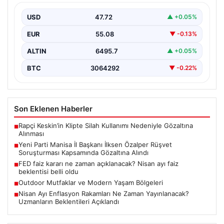
Kapsamında Gözaltına Alındı
USD
47.72
▲ +0.05%
Manisa'da devam eden rüşvet soruşturması önemli bir
gelişmeyle genişledi. Yeni Parti Manisa İl Başkanı…
EUR
55.08
▼ -0.13%
ALTIN
6495.7
▲ +0.05%
BTC
3064292
▼ -0.22%
Son Eklenen Haberler
Rapçi Keskin’in Klipte Silah Kullanımı Nedeniyle Gözaltına
■
Alınması
Yeni Parti Manisa İl Başkanı İlksen Özalper Rüşvet
■
Soruşturması Kapsamında Gözaltına Alındı
FED faiz kararı ne zaman açıklanacak? Nisan ayı faiz
■
beklentisi belli oldu
Outdoor Mutfaklar ve Modern Yaşam Bölgeleri
■
Nisan Ayı Enflasyon Rakamları Ne Zaman Yayınlanacak?
■
Uzmanların Beklentileri Açıklandı