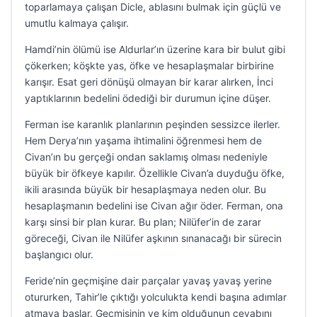
toparlamaya çalışan Dicle, ablasını bulmak için güçlü ve
umutlu kalmaya çalışır.
Hamdi’nin ölümü ise Aldurlar’ın üzerine kara bir bulut gibi
çökerken; köşkte yas, öfke ve hesaplaşmalar birbirine
karışır. Esat geri dönüşü olmayan bir karar alırken, İnci
yaptıklarının bedelini ödediği bir durumun içine düşer.
Ferman ise karanlık planlarının peşinden sessizce ilerler.
Hem Derya’nın yaşama ihtimalini öğrenmesi hem de
Civan’ın bu gerçeği ondan saklamış olması nedeniyle
büyük bir öfkeye kapılır. Özellikle Civan’a duyduğu öfke,
ikili arasında büyük bir hesaplaşmaya neden olur. Bu
hesaplaşmanın bedelini ise Civan ağır öder. Ferman, ona
karşı sinsi bir plan kurar. Bu plan; Nilüfer’in de zarar
göreceği, Civan ile Nilüfer aşkının sınanacağı bir sürecin
başlangıcı olur.
Feride’nin geçmişine dair parçalar yavaş yavaş yerine
otururken, Tahir’le çıktığı yolculukta kendi başına adımlar
atmaya başlar. Geçmişinin ve kim olduğunun cevabını