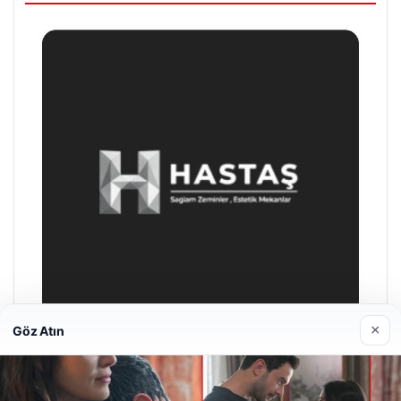
×
Göz Atın
Enes Kaplan Avukatlık Bürosu