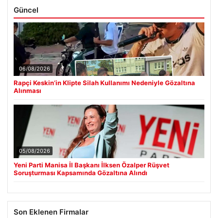
Güncel
06/08/2026
Rapçi Keskin’in Klipte Silah Kullanımı Nedeniyle Gözaltına
Alınması
05/08/2026
Yeni Parti Manisa İl Başkanı İlksen Özalper Rüşvet
Soruşturması Kapsamında Gözaltına Alındı
Son Eklenen Firmalar