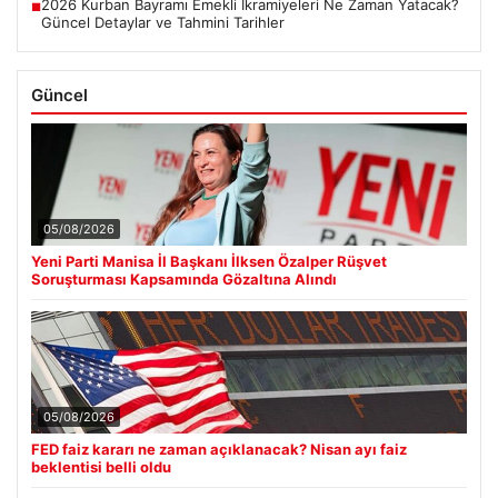
2026 Kurban Bayramı Emekli İkramiyeleri Ne Zaman Yatacak?
■
Güncel Detaylar ve Tahmini Tarihler
Güncel
05/08/2026
Yeni Parti Manisa İl Başkanı İlksen Özalper Rüşvet
Soruşturması Kapsamında Gözaltına Alındı
05/08/2026
FED faiz kararı ne zaman açıklanacak? Nisan ayı faiz
beklentisi belli oldu