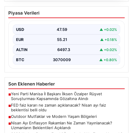
05.08.2026
FED faiz kararı ne zaman açıklanacak?
Piyasa Verileri
Nisan ayı faiz beklentisi belli oldu
USD
47.59
▲ +0.02%
EUR
55.21
▲ +0.18%
ALTIN
6497.3
▲ +0.02%
BTC
3070009
▲ +0.80%
Son Eklenen Haberler
Yeni Parti Manisa İl Başkanı İlksen Özalper Rüşvet
■
Soruşturması Kapsamında Gözaltına Alındı
FED faiz kararı ne zaman açıklanacak? Nisan ayı faiz
■
beklentisi belli oldu
Outdoor Mutfaklar ve Modern Yaşam Bölgeleri
■
Nisan Ayı Enflasyon Rakamları Ne Zaman Yayınlanacak?
■
Uzmanların Beklentileri Açıklandı