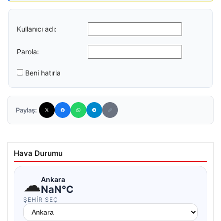
Kullanıcı adı:
Parola:
Beni hatırla
Paylaş:
Hava Durumu
☁
Ankara
NaN°C
ŞEHIR SEÇ